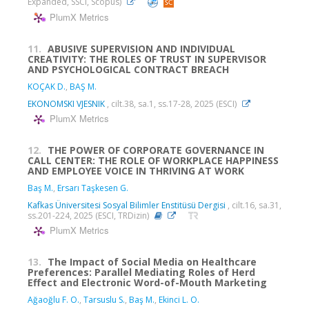
Expanded, SSCI, Scopus)
PlumX Metrics
11.
ABUSIVE SUPERVISION AND INDIVIDUAL
CREATIVITY: THE ROLES OF TRUST IN SUPERVISOR
AND PSYCHOLOGICAL CONTRACT BREACH
KOÇAK D.
,
BAŞ M.
EKONOMSKI VJESNIK
, cilt.38, sa.1, ss.17-28, 2025 (ESCI)
PlumX Metrics
12.
THE POWER OF CORPORATE GOVERNANCE IN
CALL CENTER: THE ROLE OF WORKPLACE HAPPINESS
AND EMPLOYEE VOICE IN THRIVING AT WORK
Baş M.
,
Ersarı Taşkesen G.
Kafkas Üniversitesi Sosyal Bilimler Enstitüsü Dergisi
, cilt.16, sa.31,
ss.201-224, 2025 (ESCI, TRDizin)
PlumX Metrics
13.
The Impact of Social Media on Healthcare
Preferences: Parallel Mediating Roles of Herd
Effect and Electronic Word-of-Mouth Marketing
Ağaoğlu F. O.
,
Tarsuslu S.
,
Baş M.
,
Ekinci L. O.