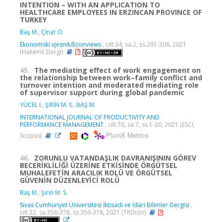
INTENTION – WITH AN APPLICATION TO
HEALTHCARE EMPLOYEES IN ERZINCAN PROVINCE OF
TURKEY
Baş M.
,
Çınar O.
Ekonomski vjesnik/Econviews
, cilt.34, sa.2, ss.291-306, 2021
(Hakemli Dergi)
45.
The mediating effect of work engagement on
the relationship between work–family conflict and
turnover intention and moderated mediating role
of supervisor support during global pandemic
YÜCEL İ.
,
ŞİRİN M. S.
,
BAŞ M.
INTERNATIONAL JOURNAL OF PRODUCTIVITY AND
PERFORMANCE MANAGEMENT
, cilt.70, sa.7, ss.1-20, 2021 (ESCI,
PlumX Metrics
Scopus)
46.
ZORUNLU VATANDAŞLIK DAVRANIŞININ GÖREV
BECERİKLİLİĞİ ÜZERİNE ETKİSİNDE ÖRGÜTSEL
MUHALEFETİN ARACILIK ROLÜ VE ÖRGÜTSEL
GÜVENİN DÜZENLEYİCİ ROLÜ
Baş M.
,
Şirin M. S.
Sivas Cumhuriyet Üniversitesi İktisadi ve İdari Bilimler Dergisi
,
cilt.22, sa.356-378, ss.356-378, 2021 (TRDizin)