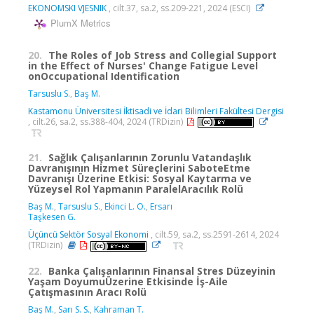
EKONOMSKI VJESNIK
, cilt.37, sa.2, ss.209-221, 2024 (ESCI)
PlumX Metrics
20.
The Roles of Job Stress and Collegial Support
in the Effect of Nurses' Change Fatigue Level
onOccupational Identification
Tarsuslu S.
,
Baş M.
Kastamonu Üniversitesi İktisadi ve İdari Bilimleri Fakültesi Dergisi
, cilt.26, sa.2, ss.388-404, 2024 (TRDizin)
21.
Sağlık Çalışanlarının Zorunlu Vatandaşlık
Davranışının Hizmet Süreçlerini SaboteEtme
Davranışı Üzerine Etkisi: Sosyal Kaytarma ve
Yüzeysel Rol Yapmanın ParalelAracılık Rolü
Baş M.
,
Tarsuslu S.
,
Ekinci L. O.
,
Ersarı
Taşkesen G.
Üçüncü Sektör Sosyal Ekonomi
, cilt.59, sa.2, ss.2591-2614, 2024
(TRDizin)
22.
Banka Çalışanlarının Finansal Stres Düzeyinin
Yaşam DoyumuÜzerine Etkisinde İş-Aile
Çatışmasının Aracı Rolü
Baş M.
,
Sarı S. S.
,
Kahraman T.