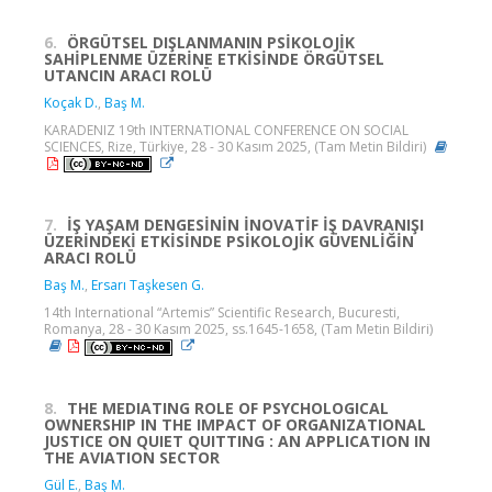
6.
ÖRGÜTSEL DIŞLANMANIN PSİKOLOJİK
SAHİPLENME ÜZERİNE ETKİSİNDE ÖRGÜTSEL
UTANCIN ARACI ROLÜ
Koçak D.
,
Baş M.
KARADENIZ 19th INTERNATIONAL CONFERENCE ON SOCIAL
SCIENCES, Rize, Türkiye, 28 - 30 Kasım 2025, (Tam Metin Bildiri)
7.
İŞ YAŞAM DENGESİNİN İNOVATİF İŞ DAVRANIŞI
ÜZERİNDEKİ ETKİSİNDE PSİKOLOJİK GÜVENLİĞİN
ARACI ROLÜ
Baş M.
,
Ersarı Taşkesen G.
14th International “Artemis” Scientific Research, Bucuresti,
Romanya, 28 - 30 Kasım 2025, ss.1645-1658, (Tam Metin Bildiri)
8.
THE MEDIATING ROLE OF PSYCHOLOGICAL
OWNERSHIP IN THE IMPACT OF ORGANIZATIONAL
JUSTICE ON QUIET QUITTING : AN APPLICATION IN
THE AVIATION SECTOR
Gül E.
,
Baş M.