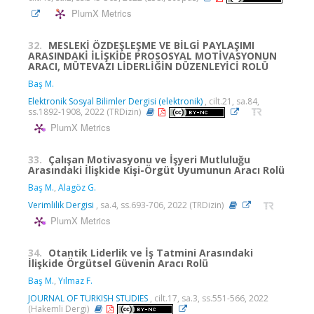
PlumX Metrics
32.
MESLEKİ ÖZDEŞLEŞME VE BİLGİ PAYLAŞIMI
ARASINDAKİ İLİŞKİDE PROSOSYAL MOTİVASYONUN
ARACI, MÜTEVAZI LİDERLİĞİN DÜZENLEYİCİ ROLÜ
Baş M.
Elektronik Sosyal Bilimler Dergisi (elektronik)
, cilt.21, sa.84,
ss.1892-1908, 2022 (TRDizin)
PlumX Metrics
33.
Çalışan Motivasyonu ve İşyeri Mutluluğu
Arasındaki İlişkide Kişi-Örgüt Uyumunun Aracı Rolü
Baş M.
,
Alagöz G.
Verimlilik Dergisi
, sa.4, ss.693-706, 2022 (TRDizin)
PlumX Metrics
34.
Otantik Liderlik ve İş Tatmini Arasındaki
İlişkide Örgütsel Güvenin Aracı Rolü
Baş M.
,
Yılmaz F.
JOURNAL OF TURKISH STUDIES
, cilt.17, sa.3, ss.551-566, 2022
(Hakemli Dergi)