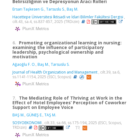
Belirsizliğinin ve Depresyonun Aracı Rolleri
Ersarı Taşkesen G.
,
Tarsuslu S.
,
Baş M.
Hacettepe Üniversitesi İktisadi ve İdari Bilimler Fakültesi Dergisi
,
cilt.43, sa.4, ss.837-857, 2025 (TRDizin)
PlumX Metrics
6.
Promoting organizational learning in nursing:
examining the influence of participatory
leadership, psychological ownership and
motivation
Ağaoğlu F. O.
,
Baş M.
,
Tarsuslu S.
Journal of Health Organization and Management
, cilt.39, sa.6,
ss.1141-1154, 2025 (SSCI, Scopus)
PlumX Metrics
7.
The Mediating Role of Thriving at Work in the
Effect of Hotel Employees’ Perception of Coworker
Support on Employee Voice
BAŞ M.
,
GÜNEŞ E.
,
TAŞ M.
SOSYOEKONOMI
, cilt.33, sa.66, ss.175-194, 2025 (ESCI, Scopus,
TRDizin)
PlumX Metrics