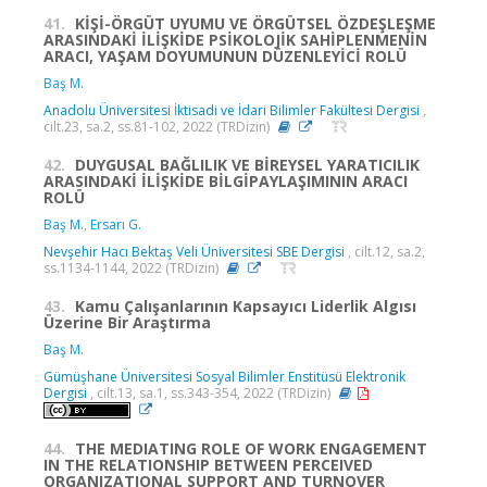
41.
KİŞİ-ÖRGÜT UYUMU VE ÖRGÜTSEL ÖZDEŞLEŞME
ARASINDAKİ İLİŞKİDE PSİKOLOJİK SAHİPLENMENİN
ARACI, YAŞAM DOYUMUNUN DÜZENLEYİCİ ROLÜ
Baş M.
Anadolu Üniversitesi İktisadi ve İdari Bilimler Fakültesi Dergisi
,
cilt.23, sa.2, ss.81-102, 2022 (TRDizin)
42.
DUYGUSAL BAĞLILIK VE BİREYSEL YARATICILIK
ARASINDAKİ İLİŞKİDE BİLGİPAYLAŞIMININ ARACI
ROLÜ
Baş M.
,
Ersarı G.
Nevşehir Hacı Bektaş Veli Üniversitesi SBE Dergisi
, cilt.12, sa.2,
ss.1134-1144, 2022 (TRDizin)
43.
Kamu Çalışanlarının Kapsayıcı Liderlik Algısı
Üzerine Bir Araştırma
Baş M.
Gümüşhane Üniversitesi Sosyal Bilimler Enstitüsü Elektronik
Dergisi
, cilt.13, sa.1, ss.343-354, 2022 (TRDizin)
44.
THE MEDIATING ROLE OF WORK ENGAGEMENT
IN THE RELATIONSHIP BETWEEN PERCEIVED
ORGANIZATIONAL SUPPORT AND TURNOVER