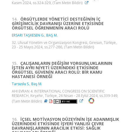
Kasım 2024, ss.324-329, (Tam Metin Bildiri)
14.
ÖRGÜTLERDE YÖNETİCİ DESTEĞİNİN İÇ
GİRİŞİMCİLİK DAVRANIŞI ÜZERİNE ETKİSİNDE
ÖRGÜTSEL ÖĞRENMENİN ARACI ROLÜ
ERSARI TAŞKESEN G.
,
BAŞ M.
32. Ulusal Yönetim ve Organizasyon Kongresi, Giresun, Türkiye,
23 - 25 Mayıs 2024, ss.277-286, (Tam Metin Bildiri)
15.
ÇALIŞANLARIN DEĞİŞİM YORGUNLUKLARININ
İŞTEN AYRI NİYETİ ÜZERİNDEKİ ETKİSİNDE
ÖRGÜTSEL GÜVENİN ARACI ROLÜ: BİR KAMU
HASTANESİ ÖRNEĞİ
Tarsuslu S.
,
Baş M.
AHI EVRAN 4. INTERNATIONAL CONGRESS ON SCIENTIFIC
RESEARCH, Kırşehir, Türkiye, 26 Nisan - 28 Eylül 2024, ss.339-349,
(Tam Metin Bildiri)
16.
İÇSEL MOTİVASYON DÜZEYİNİN İŞE ADANMIŞLIK
ÜZERİNDEKİ ETKİSİNDE İŞYERİ YANLISI ÇEVRE
DAVRANIŞLARININ ARACILIK ETKİSİ: SAĞLIK