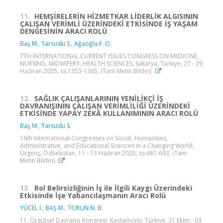
11.
HEMŞİRELERİN HİZMETKAR LİDERLİK ALGISININ
ÇALIŞAN VERİMLİ ÜZERİNDEKİ ETKİSİNDE İŞ YAŞAM
DENGESİNİN ARACI ROLÜ
Baş M.
,
Tarsuslu S.
,
Ağaoğlu F. O.
7TH INTERNATIONAL CURRENT ISSUES CONGRESS ON MEDICINE,
NURSING, MIDWIFERY, HEALTH SCIENCES, Sakarya, Türkiye, 27 - 29
Haziran 2025, ss.1353-1365, (Tam Metin Bildiri)
12.
SAĞLIK ÇALIŞANLARININ YENİLİKÇİ İŞ
DAVRANIŞININ ÇALIŞAN VERİMLİLİĞİ ÜZERİNDEKİ
ETKİSİNDE YAPAY ZEKÂ KULLANIMININ ARACI ROLÜ
Baş M.
,
Tarsuslu S.
16th International Congresses on Social, Humanities,
Administrative, and Educational Sciences in a Changing World,
Ürgenç, Özbekistan, 11 - 13 Haziran 2025, ss.681-693, (Tam
Metin Bildiri)
13.
Rol Belirsizliğinin İş ile İlgili Kaygı Üzerindeki
Etkisinde İşe Yabancılaşmanın Aracı Rolü
YÜCEL İ.
,
BAŞ M.
,
TORUN N. B.
11. Örgütsel Davranış Kongresi, Kastamonu, Türkiye, 31 Ekim - 03