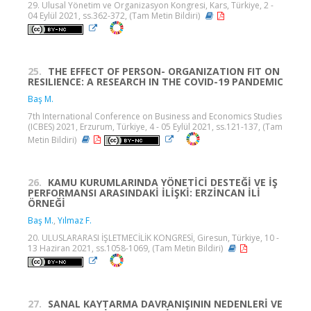
29. Ulusal Yönetim ve Organizasyon Kongresi, Kars, Türkiye, 2 -
04 Eylül 2021, ss.362-372, (Tam Metin Bildiri)
25.
THE EFFECT OF PERSON- ORGANIZATION FIT ON
RESILIENCE: A RESEARCH IN THE COVID-19 PANDEMIC
Baş M.
7th International Conference on Business and Economics Studies
(ICBES) 2021, Erzurum, Türkiye, 4 - 05 Eylül 2021, ss.121-137, (Tam
Metin Bildiri)
26.
KAMU KURUMLARINDA YÖNETİCİ DESTEĞİ VE İŞ
PERFORMANSI ARASINDAKİ İLİŞKİ: ERZİNCAN İLİ
ÖRNEĞİ
Baş M.
,
Yılmaz F.
20. ULUSLARARASI İŞLETMECİLİK KONGRESİ, Giresun, Türkiye, 10 -
13 Haziran 2021, ss.1058-1069, (Tam Metin Bildiri)
27.
SANAL KAYTARMA DAVRANIŞININ NEDENLERİ VE