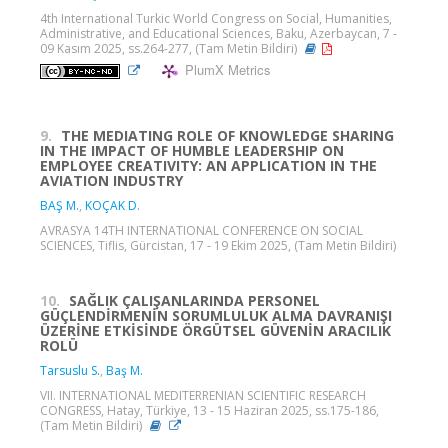
4th International Turkic World Congress on Social, Humanities,
Administrative, and Educational Sciences, Baku, Azerbaycan, 7 -
09 Kasım 2025, ss.264-277, (Tam Metin Bildiri)
PlumX Metrics
9.
THE MEDIATING ROLE OF KNOWLEDGE SHARING
IN THE IMPACT OF HUMBLE LEADERSHIP ON
EMPLOYEE CREATIVITY: AN APPLICATION IN THE
AVIATION INDUSTRY
BAŞ M.
,
KOÇAK D.
AVRASYA 14TH INTERNATIONAL CONFERENCE ON SOCIAL
SCIENCES, Tiflis, Gürcistan, 17 - 19 Ekim 2025, (Tam Metin Bildiri)
10.
SAĞLIK ÇALIŞANLARINDA PERSONEL
GÜÇLENDİRMENİN SORUMLULUK ALMA DAVRANIŞI
ÜZERİNE ETKİSİNDE ÖRGÜTSEL GÜVENİN ARACILIK
ROLÜ
Tarsuslu S.
,
Baş M.
VII. INTERNATIONAL MEDITERRENIAN SCIENTIFIC RESEARCH
CONGRESS, Hatay, Türkiye, 13 - 15 Haziran 2025, ss.175-186,
(Tam Metin Bildiri)