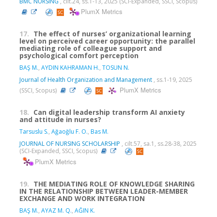
BMC NURSING
, cilt.24, ss.1-13, 2025 (SCI-Expanded, SSCI, Scopus)
PlumX Metrics
17.
The effect of nurses’ organizational learning
level on perceived career opportunity: the parallel
mediating role of colleague support and
psychological comfort perception
BAŞ M.
,
AYDIN KAHRAMAN H.
,
TOSUN N.
Journal of Health Organization and Management
, ss.1-19, 2025
PlumX Metrics
(SSCI, Scopus)
18.
Can digital leadership transform AI anxiety
and attitude in nurses?
Tarsuslu S.
,
Ağaoğlu F. O.
,
Bas M.
JOURNAL OF NURSING SCHOLARSHIP
, cilt.57, sa.1, ss.28-38, 2025
(SCI-Expanded, SSCI, Scopus)
PlumX Metrics
19.
THE MEDIATING ROLE OF KNOWLEDGE SHARING
IN THE RELATIONSHIP BETWEEN LEADER-MEMBER
EXCHANGE AND WORK INTEGRATION
BAŞ M.
,
AYAZ M. Q.
,
AĞIN K.