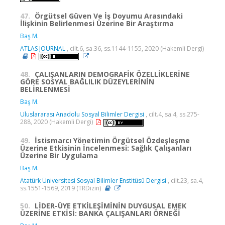
47.
Örgütsel Güven Ve İş Doyumu Arasındaki
İlişkinin Belirlenmesi Üzerine Bir Araştırma
Baş M.
ATLAS JOURNAL
, cilt.6, sa.36, ss.1144-1155, 2020 (Hakemli Dergi)
48.
ÇALIŞANLARIN DEMOGRAFİK ÖZELLİKLERİNE
GÖRE SOSYAL BAĞLILIK DÜZEYLERİNİN
BELİRLENMESİ
Baş M.
Uluslararası Anadolu Sosyal Bilimler Dergisi
, cilt.4, sa.4, ss.275-
288, 2020 (Hakemli Dergi)
49.
İstismarcı Yönetimin Örgütsel Özdeşleşme
Üzerine Etkisinin İncelenmesi: Sağlık Çalışanları
Üzerine Bir Uygulama
Baş M.
Atatürk Üniversitesi Sosyal Bilimler Enstitüsü Dergisi
, cilt.23, sa.4,
ss.1551-1569, 2019 (TRDizin)
50.
LİDER-ÜYE ETKİLEŞİMİNİN DUYGUSAL EMEK
ÜZERİNE ETKİSİ: BANKA ÇALIŞANLARI ÖRNEĞİ