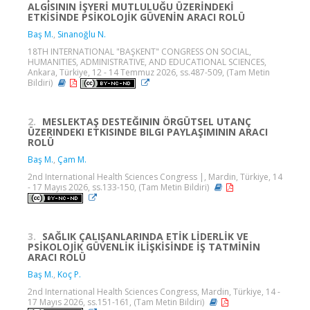
ALGISININ İŞYERİ MUTLULUĞU ÜZERİNDEKİ
ETKİSİNDE PSİKOLOJİK GÜVENİN ARACI ROLÜ
Baş M.
,
Sinanoğlu N.
18TH INTERNATIONAL "BAŞKENT" CONGRESS ON SOCIAL,
HUMANITIES, ADMINISTRATIVE, AND EDUCATIONAL SCIENCES,
Ankara, Türkiye, 12 - 14 Temmuz 2026, ss.487-509, (Tam Metin
Bildiri)
2.
MESLEKTAŞ DESTEĞININ ÖRGÜTSEL UTANÇ
ÜZERINDEKI ETKISINDE BILGI PAYLAŞIMININ ARACI
ROLÜ
Baş M.
,
Çam M.
2nd International Health Sciences Congress |, Mardin, Türkiye, 14
- 17 Mayıs 2026, ss.133-150, (Tam Metin Bildiri)
3.
SAĞLIK ÇALIŞANLARINDA ETİK LİDERLİK VE
PSİKOLOJİK GÜVENLİK İLİŞKİSİNDE İŞ TATMİNİN
ARACI ROLÜ
Baş M.
,
Koç P.
2nd International Health Sciences Congress, Mardin, Türkiye, 14 -
17 Mayıs 2026, ss.151-161, (Tam Metin Bildiri)