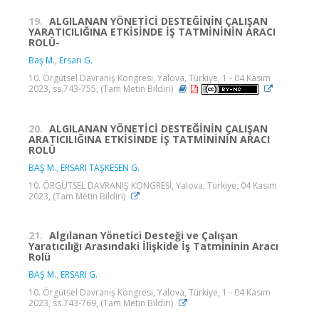
19.
ALGILANAN YÖNETİCİ DESTEĞİNİN ÇALIŞAN
YARATICILIĞINA ETKİSİNDE İŞ TATMİNİNİN ARACI
ROLÜ-
Baş M.
,
Ersarı G.
10. Örgütsel Davranış Kongresi, Yalova, Türkiye, 1 - 04 Kasım
2023, ss.743-755, (Tam Metin Bildiri)
20.
ALGILANAN YÖNETİCİ DESTEĞİNİN ÇALIŞAN
ARATICILIĞINA ETKİSİNDE İŞ TATMİNİNİN ARACI
ROLÜ
BAŞ M.
,
ERSARI TAŞKESEN G.
10. ÖRGÜTSEL DAVRANIŞ KONGRESİ, Yalova, Türkiye, 04 Kasım
2023, (Tam Metin Bildiri)
21.
Algılanan Yönetici Desteği ve Çalışan
Yaratıcılığı Arasındaki İlişkide İş Tatmininin Aracı
Rolü
BAŞ M.
,
ERSARI G.
10. Örgütsel Davranış Kongresi, Yalova, Türkiye, 1 - 04 Kasım
2023, ss.743-769, (Tam Metin Bildiri)