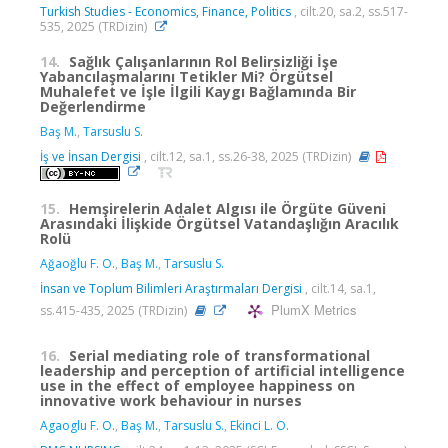
Turkish Studies - Economics, Finance, Politics
, cilt.20, sa.2, ss.517-
535, 2025 (TRDizin)
14.
Sağlık Çalışanlarının Rol Belirsizliği İşe
Yabancılaşmalarını Tetikler Mi? Örgütsel
Muhalefet ve İşle İlgili Kaygı Bağlamında Bir
Değerlendirme
Baş M.
,
Tarsuslu S.
İş ve İnsan Dergisi
, cilt.12, sa.1, ss.26-38, 2025 (TRDizin)
15.
Hemşirelerin Adalet Algısı ile Örgüte Güveni
Arasındaki İlişkide Örgütsel Vatandaşlığın Aracılık
Rolü
Ağaoğlu F. O.
,
Baş M.
,
Tarsuslu S.
İnsan ve Toplum Bilimleri Araştırmaları Dergisi
, cilt.14, sa.1,
PlumX Metrics
ss.415-435, 2025 (TRDizin)
16.
Serial mediating role of transformational
leadership and perception of artificial intelligence
use in the effect of employee happiness on
innovative work behaviour in nurses
Agaoglu F. O.
,
Baş M.
,
Tarsuslu S.
,
Ekinci L. O.