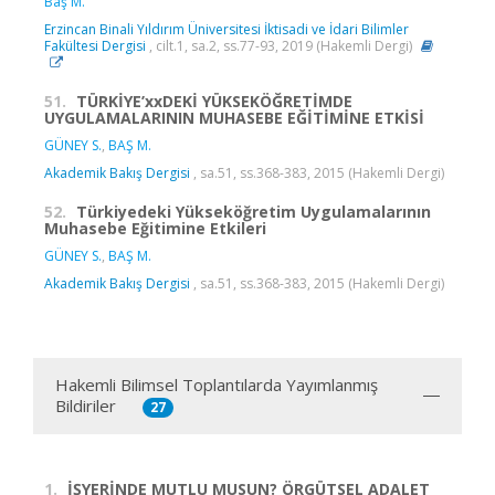
Baş M.
Erzincan Binali Yıldırım Üniversitesi İktisadi ve İdari Bilimler
Fakültesi Dergisi
, cilt.1, sa.2, ss.77-93, 2019 (Hakemli Dergi)
51.
TÜRKİYE’xxDEKİ YÜKSEKÖĞRETİMDE
UYGULAMALARININ MUHASEBE EĞİTİMİNE ETKİSİ
GÜNEY S.
,
BAŞ M.
Akademik Bakış Dergisi
, sa.51, ss.368-383, 2015 (Hakemli Dergi)
52.
Türkiyedeki Yükseköğretim Uygulamalarının
Muhasebe Eğitimine Etkileri
GÜNEY S.
,
BAŞ M.
Akademik Bakış Dergisi
, sa.51, ss.368-383, 2015 (Hakemli Dergi)
Hakemli Bilimsel Toplantılarda Yayımlanmış
Bildiriler
27
1.
İŞYERİNDE MUTLU MUSUN? ÖRGÜTSEL ADALET