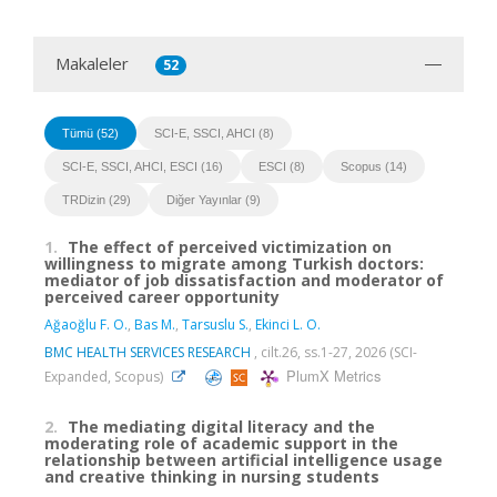
Makaleler
52
Tümü (52)
SCI-E, SSCI, AHCI (8)
SCI-E, SSCI, AHCI, ESCI (16)
ESCI (8)
Scopus (14)
TRDizin (29)
Diğer Yayınlar (9)
1.
The effect of perceived victimization on
willingness to migrate among Turkish doctors:
mediator of job dissatisfaction and moderator of
perceived career opportunity
Ağaoğlu F. O.
,
Bas M.
,
Tarsuslu S.
,
Ekinci L. O.
BMC HEALTH SERVICES RESEARCH
, cilt.26, ss.1-27, 2026 (SCI-
PlumX Metrics
Expanded, Scopus)
2.
The mediating digital literacy and the
moderating role of academic support in the
relationship between artificial intelligence usage
and creative thinking in nursing students