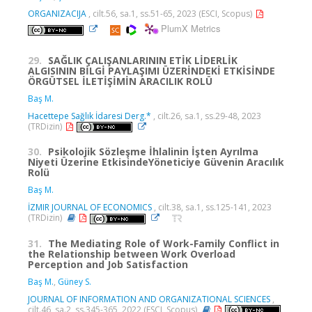
ORGANIZACIJA
, cilt.56, sa.1, ss.51-65, 2023 (ESCI, Scopus)
PlumX Metrics
29.
SAĞLIK ÇALIŞANLARININ ETİK LİDERLİK
ALGISININ BİLGİ PAYLAŞIMI ÜZERİNDEKİ ETKİSİNDE
ÖRGÜTSEL İLETİŞİMİN ARACILIK ROLÜ
Baş M.
Hacettepe Sağlık İdaresi Derg.*
, cilt.26, sa.1, ss.29-48, 2023
(TRDizin)
30.
Psikolojik Sözleşme İhlalinin İşten Ayrılma
Niyeti Üzerine EtkisindeYöneticiye Güvenin Aracılık
Rolü
Baş M.
İZMIR JOURNAL OF ECONOMICS
, cilt.38, sa.1, ss.125-141, 2023
(TRDizin)
31.
The Mediating Role of Work-Family Conflict in
the Relationship between Work Overload
Perception and Job Satisfaction
Baş M.
,
Güney S.
JOURNAL OF INFORMATION AND ORGANIZATIONAL SCIENCES
,
cilt.46, sa.2, ss.345-365, 2022 (ESCI, Scopus)