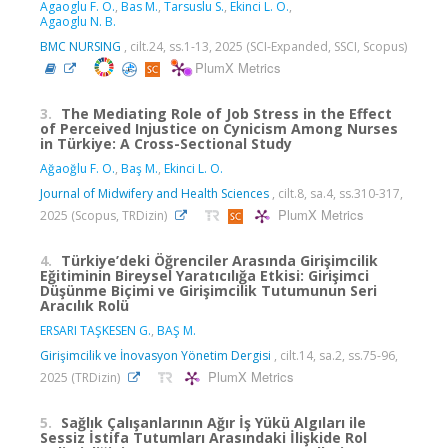
Agaoglu F. O.
,
Bas M.
,
Tarsuslu S.
,
Ekinci L. O.
,
Agaoglu N. B.
BMC NURSING
, cilt.24, ss.1-13, 2025 (SCI-Expanded, SSCI, Scopus)
PlumX Metrics
3.
The Mediating Role of Job Stress in the Effect
of Perceived Injustice on Cynicism Among Nurses
in Türkiye: A Cross-Sectional Study
Ağaoğlu F. O.
,
Baş M.
,
Ekinci L. O.
Journal of Midwifery and Health Sciences
, cilt.8, sa.4, ss.310-317,
PlumX Metrics
2025 (Scopus, TRDizin)
4.
Türkiye’deki Öğrenciler Arasında Girişimcilik
Eğitiminin Bireysel Yaratıcılığa Etkisi: Girişimci
Düşünme Biçimi ve Girişimcilik Tutumunun Seri
Aracılık Rolü
ERSARI TAŞKESEN G.
,
BAŞ M.
Girişimcilik ve İnovasyon Yönetim Dergisi
, cilt.14, sa.2, ss.75-96,
PlumX Metrics
2025 (TRDizin)
5.
Sağlık Çalışanlarının Ağır İş Yükü Algıları ile
Sessiz İstifa Tutumları Arasındaki İlişkide Rol