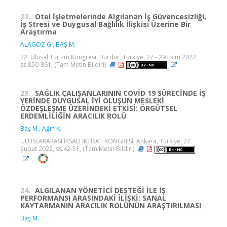
22.
Otel İşletmelerinde Algılanan İş Güvencesizliği,
İş Stresi ve Duygusal Bağlılık İlişkisi Üzerine Bir
Araştırma
ALAGÖZ G.
,
BAŞ M.
22. Ulusal Turizm Kongresi, Burdur, Türkiye, 27 - 29 Ekim 2022,
ss.850-861, (Tam Metin Bildiri)
23.
SAĞLIK ÇALIŞANLARININ COVİD 19 SÜRECİNDE İŞ
YERİNDE DUYGUSAL İYİ OLUŞUN MESLEKİ
ÖZDEŞLEŞME ÜZERİNDEKİ ETKİSİ: ÖRGÜTSEL
ERDEMLİLİĞİN ARACILIK ROLÜ
Baş M.
,
Ağın K.
ULUSLARARASI İKSAD İKTİSAT KONGRESİ, Ankara, Türkiye, 27
Şubat 2022, ss.42-51, (Tam Metin Bildiri)
24.
ALGILANAN YÖNETİCİ DESTEĞİ İLE İŞ
PERFORMANSI ARASINDAKİ İLİŞKİ: SANAL
KAYTARMANIN ARACILIK ROLÜNÜN ARAŞTIRILMASI
Baş M.