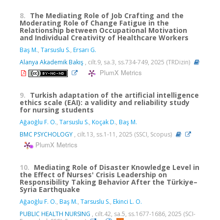
8.
The Mediating Role of Job Crafting and the
Moderating Role of Change Fatigue in the
Relationship between Occupational Motivation
and Individual Creativity of Healthcare Workers
Baş M.
,
Tarsuslu S.
,
Ersarı G.
Alanya Akademik Bakış
, cilt.9, sa.3, ss.734-749, 2025 (TRDizin)
PlumX Metrics
9.
Turkish adaptation of the artificial intelligence
ethics scale (EAI): a validity and reliability study
for nursing students
Ağaoğlu F. O.
,
Tarsuslu S.
,
Koçak D.
,
Baş M.
BMC PSYCHOLOGY
, cilt.13, ss.1-11, 2025 (SSCI, Scopus)
PlumX Metrics
10.
Mediating Role of Disaster Knowledge Level in
the Effect of Nurses' Crisis Leadership on
Responsibility Taking Behavior After the Türkiye–
Syria Earthquake
Ağaoğlu F. O.
,
Baş M.
,
Tarsuslu S.
,
Ekinci L. O.
PUBLIC HEALTH NURSING
, cilt.42, sa.5, ss.1677-1686, 2025 (SCI-