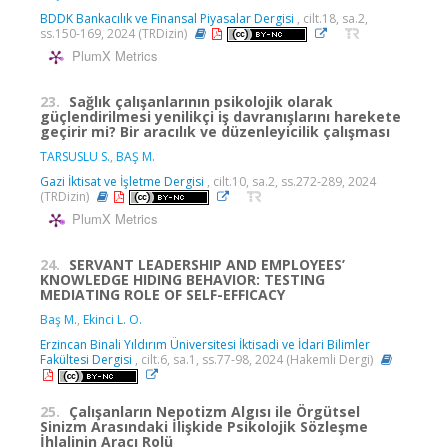
BDDK Bankacılık ve Finansal Piyasalar Dergisi
, cilt.18, sa.2,
ss.150-169, 2024 (TRDizin)
PlumX Metrics
23.
Sağlık çalışanlarının psikolojik olarak
güçlendirilmesi yenilikçi iş davranışlarını harekete
geçirir mi? Bir aracılık ve düzenleyicilik çalışması
TARSUSLU S.
,
BAŞ M.
Gazi İktisat ve İşletme Dergisi
, cilt.10, sa.2, ss.272-289, 2024
(TRDizin)
PlumX Metrics
24.
SERVANT LEADERSHIP AND EMPLOYEES’
KNOWLEDGE HIDING BEHAVIOR: TESTING
MEDIATING ROLE OF SELF-EFFICACY
Baş M.
,
Ekinci L. O.
Erzincan Binali Yıldırım Üniversitesi İktisadi ve İdari Bilimler
Fakültesi Dergisi
, cilt.6, sa.1, ss.77-98, 2024 (Hakemli Dergi)
25.
Çalışanların Nepotizm Algısı ile Örgütsel
Sinizm Arasındaki İlişkide Psikolojik Sözleşme
İhlalinin Aracı Rolü