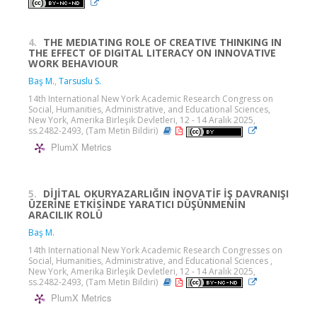
4.
THE MEDIATING ROLE OF CREATIVE THINKING IN
THE EFFECT OF DIGITAL LITERACY ON INNOVATIVE
WORK BEHAVIOUR
Baş M.
,
Tarsuslu S.
14th International New York Academic Research Congress on
Social, Humanities, Administrative, and Educational Sciences,
New York, Amerika Birleşik Devletleri, 12 - 14 Aralık 2025,
ss.2482-2493, (Tam Metin Bildiri)
PlumX Metrics
5.
DİJİTAL OKURYAZARLIĞIN İNOVATİF İŞ DAVRANIŞI
ÜZERİNE ETKİSİNDE YARATICI DÜŞÜNMENİN
ARACILIK ROLÜ
Baş M.
14th International New York Academic Research Congresses on
Social, Humanities, Administrative, and Educational Sciences ,
New York, Amerika Birleşik Devletleri, 12 - 14 Aralık 2025,
ss.2482-2493, (Tam Metin Bildiri)
PlumX Metrics