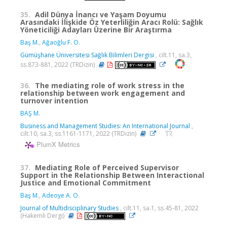
35.
Adil Dünya İnancı ve Yaşam Doyumu
Arasındaki İlişkide Öz Yeterliliğin Aracı Rolü: Sağlık
Yöneticiliği Adayları Üzerine Bir Araştırma
Baş M.
,
Ağaoğlu F. O.
Gümüşhane Üniversitesi Sağlık Bilimleri Dergisi
, cilt.11, sa.3,
ss.873-881, 2022 (TRDizin)
36.
The mediating role of work stress in the
relationship between work engagement and
turnover intention
BAŞ M.
Business and Management Studies: An International Journal
,
cilt.10, sa.3, ss.1161-1171, 2022 (TRDizin)
PlumX Metrics
37.
Mediating Role of Perceived Supervisor
Support in the Relationship Between Interactional
Justice and Emotional Commitment
Baş M.
,
Adeoye A. O.
Journal of Multidisciplinary Studies
, cilt.11, sa.1, ss.45-81, 2022
(Hakemli Dergi)