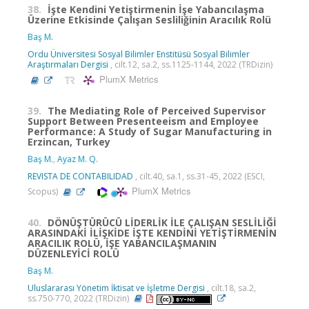
38.
İşte Kendini Yetiştirmenin İşe Yabancılaşma
Üzerine Etkisinde Çalışan Sesliliğinin Aracılık Rolü
Baş M.
Ordu Üniversitesi Sosyal Bilimler Enstitüsü Sosyal Bilimler
Araştırmaları Dergisi
, cilt.12, sa.2, ss.1125-1144, 2022 (TRDizin)
PlumX Metrics
39.
The Mediating Role of Perceived Supervisor
Support Between Presenteeism and Employee
Performance: A Study of Sugar Manufacturing in
Erzincan, Turkey
Baş M.
,
Ayaz M. Q.
REVISTA DE CONTABILIDAD
, cilt.40, sa.1, ss.31-45, 2022 (ESCI,
PlumX Metrics
Scopus)
40.
DÖNÜŞTÜRÜCÜ LİDERLİK İLE ÇALIŞAN SESLİLİĞİ
ARASINDAKİ İLİŞKİDE İŞTE KENDİNİ YETİŞTİRMENİN
ARACILIK ROLÜ, İŞE YABANCILAŞMANIN
DÜZENLEYİCİ ROLÜ
Baş M.
Uluslararası Yönetim İktisat ve İşletme Dergisi
, cilt.18, sa.2,
ss.750-770, 2022 (TRDizin)