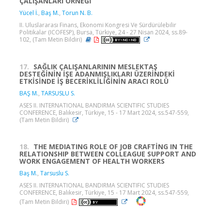
ÇALIŞANLARI ÖRNEĞİ
Yücel İ.
,
Baş M.
,
Torun N. B.
II. Uluslararası Finans, Ekonomi Kongresi Ve Sürdürülebilir
Politikalar (ICOFESP), Bursa, Türkiye, 24 - 27 Nisan 2024, ss.89-
102, (Tam Metin Bildiri)
17.
SAĞLIK ÇALIŞANLARININ MESLEKTAŞ
DESTEĞİNİN İŞE ADANMIŞLIKLARI ÜZERİNDEKİ
ETKİSİNDE İŞ BECERİKLİLİĞİNİN ARACI ROLÜ
BAŞ M.
,
TARSUSLU S.
ASES II. INTERNATIONAL BANDIRMA SCIENTIFIC STUDIES
CONFERENCE, Balıkesir, Türkiye, 15 - 17 Mart 2024, ss.547-559,
(Tam Metin Bildiri)
18.
THE MEDIATING ROLE OF JOB CRAFTİNG IN THE
RELATIONSHIP BETWEEN COLLEAGUE SUPPORT AND
WORK ENGAGEMENT OF HEALTH WORKERS
Baş M.
,
Tarsuslu S.
ASES II. INTERNATIONAL BANDIRMA SCIENTIFIC STUDIES
CONFERENCE, Balıkesir, Türkiye, 15 - 17 Mart 2024, ss.547-559,
(Tam Metin Bildiri)