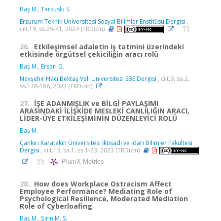
Baş M.
,
Tarsuslu S.
Erzurum Teknik Üniversitesi Sosyal Bilimler Enstitüsü Dergisi
,
cilt.19, ss.25-41, 2024 (TRDizin)
26.
Etkileşimsel adaletin iş tatmini üzerindeki
etkisinde örgütsel çekiciliğin aracı rolü
Baş M.
,
Ersarı G.
Nevşehir Hacı Bektaş Veli Üniversitesi SBE Dergisi
, cilt.9, sa.2,
ss.178-188, 2023 (TRDizin)
27.
İŞE ADANMIŞLIK ve BİLGİ PAYLAŞIMI
ARASINDAKİ İLİŞKİDE MESLEKİ CANLILIĞIN ARACI,
LİDER-ÜYE ETKİLEŞİMİNİN DÜZENLEYİCİ ROLÜ
Baş M.
Çankırı Karatekin Üniversitesi İktisadi ve İdari Bilimler Fakültesi
Dergisi
, cilt.13, sa.1, ss.1-23, 2023 (TRDizin)
PlumX Metrics
28.
How does Workplace Ostracism Affect
Employee Performance? Mediating Role of
Psychological Resilience, Moderated Mediation
Role of Cyberloafing
Baş M.
,
Şirin M. S.