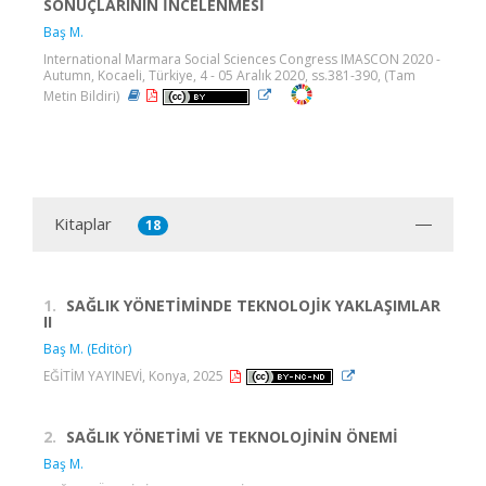
SONUÇLARININ İNCELENMESİ
Baş M.
International Marmara Social Sciences Congress IMASCON 2020 -
Autumn, Kocaeli, Türkiye, 4 - 05 Aralık 2020, ss.381-390, (Tam
Metin Bildiri)
Kitaplar
18
1.
SAĞLIK YÖNETİMİNDE TEKNOLOJİK YAKLAŞIMLAR
II
Baş M. (Editör)
EĞİTİM YAYINEVİ, Konya, 2025
2.
SAĞLIK YÖNETİMİ VE TEKNOLOJİNİN ÖNEMİ
Baş M.