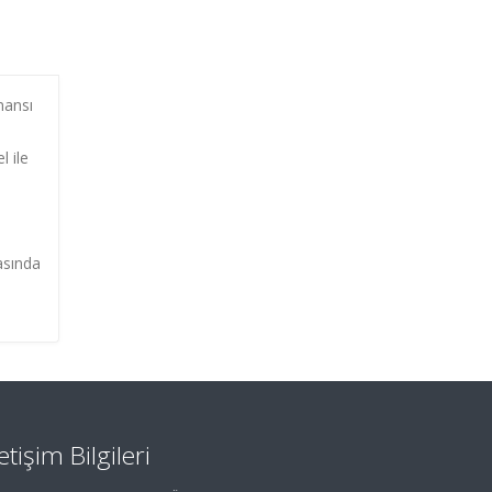
mansı
l ile
rasında
letişim Bilgileri