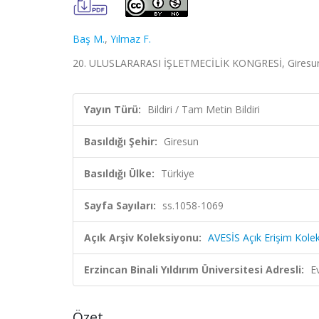
Baş M.
,
Yılmaz F.
20. ULUSLARARASI İŞLETMECİLİK KONGRESİ, Giresun, T
Yayın Türü:
Bildiri / Tam Metin Bildiri
Basıldığı Şehir:
Giresun
Basıldığı Ülke:
Türkiye
Sayfa Sayıları:
ss.1058-1069
Açık Arşiv Koleksiyonu:
AVESİS Açık Erişim Kole
Erzincan Binali Yıldırım Üniversitesi Adresli:
E
Özet