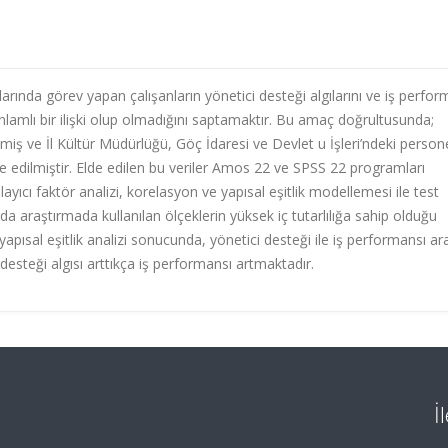
rında görev yapan çalışanların yönetici desteği algılarını ve iş perfor
nlamlı bir ilişki olup olmadığını saptamaktır. Bu amaç doğrultusunda;
lmiş ve İl Kültür Müdürlüğü, Göç İdaresi ve Devlet u İşleri’ndeki persone
 edilmiştir. Elde edilen bu veriler Amos 22 ve SPSS 22 programları
rulayıcı faktör analizi, korelasyon ve yapısal eşitlik modellemesi ile test
nda araştırmada kullanılan ölçeklerin yüksek iç tutarlılığa sahip olduğu
 yapısal eşitlik analizi sonucunda, yönetici desteği ile iş performansı a
i desteği algısı arttıkça iş performansı artmaktadır.
İ