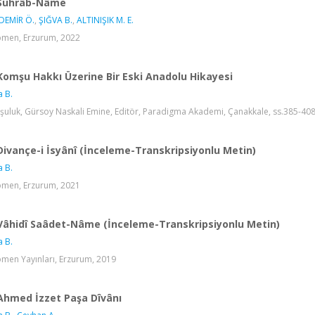
Sührâb-Nâme
DEMİR Ö.
,
ŞIĞVA B.
,
ALTINIŞIK M. E.
men, Erzurum, 2022
Komşu Hakkı Üzerine Bir Eski Anadolu Hikayesi
a B.
uluk, Gürsoy Naskali Emine, Editör, Paradigma Akademi, Çanakkale, ss.385-408
Divançe-i İsyânî (İnceleme-Transkripsiyonlu Metin)
a B.
men, Erzurum, 2021
Vâhidî Saâdet-Nâme (İnceleme-Transkripsiyonlu Metin)
a B.
men Yayınları, Erzurum, 2019
Ahmed İzzet Paşa Dîvânı