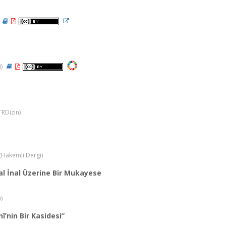
i)
TRDizin)
 (Hakemli Dergi)
l İnal Üzerine Bir Mukayese
)
î’nin Bir Kasidesi”