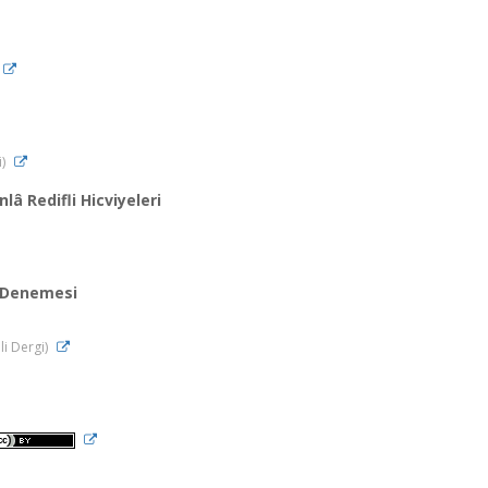
i)
â Redifli Hicviyeleri
a Denemesi
li Dergi)