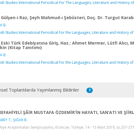
ish Studies İnternational Periodical For The Languages, Literature and History of
Gülşen-i Raz, Şeyh Mahmud-ı Şebüsteri, Doç. Dr. Turgut Karab
A B.
ish Studies International Periodical For the Languages, Literature and History of
Eski Türk Edebiyatına Giriş, Haz.: Ahmet Mermer, Lütfi Alıcı,
kin (Kitap Tanıtımı)
A B.
ish Studies International Periodical For the Languages, Literature and History of
msel Toplantılarda Yayımlanmış Bildiriler
7
REFAHİYELİ ŞÂİR MUSTAFA ÖZDEMİR’İN HAYATI, SAN’ATI VE ŞİİR
BEY T.
,
ŞIĞVA B.
hiye Araştırmaları Sempozyumu, Erzincan, Türkiye, 14 - 15 Mart 2019, ss.257-271,