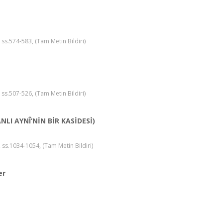
 ss.574-583, (Tam Metin Bildiri)
 ss.507-526, (Tam Metin Bildiri)
LI AYNÎ’NİN BİR KASİDESİ)
7, ss.1034-1054, (Tam Metin Bildiri)
er