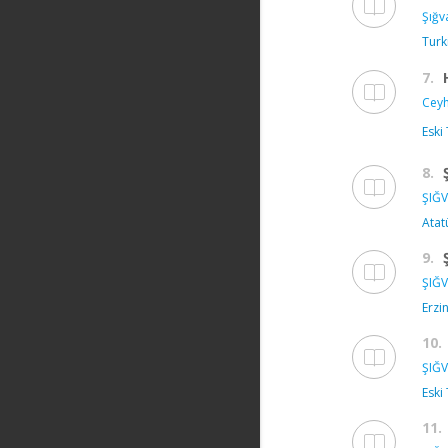
Şığv
Turk
7.
Ceyh
Eski
8.
ŞIĞV
Atat
9.
ŞIĞV
Erzi
10.
ŞIĞV
Eski
11.