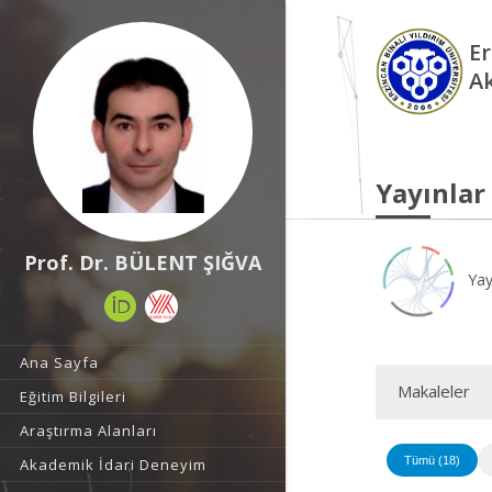
Er
A
Yayınlar
Prof. Dr. BÜLENT ŞIĞVA
Yay
Ana Sayfa
Makaleler
Eğitim Bilgileri
Araştırma Alanları
Tümü (18)
Akademik İdari Deneyim