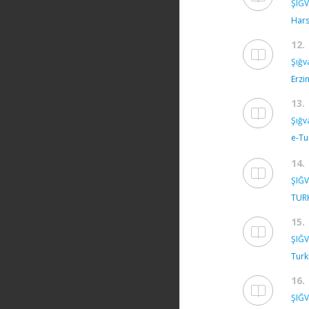
ŞIĞV
Hars
12.
Şığv
Erzi
13.
Şığv
e-Tu
14.
ŞIĞV
TURK
15.
ŞIĞV
Turk
16.
ŞIĞV