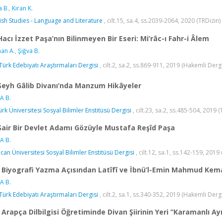
a B.
,
Kıran K.
ish Studies - Language and Literature
, cilt.15, sa.4, ss.2039-2064, 2020 (TRDizin)
Hacı İzzet Paşa’nın Bilinmeyen Bir Eseri: Mi’râc-ı Fahr-i Âlem
an A.
,
Şığva B.
 Türk Edebiyatı Araştırmaları Dergisi
, cilt.2, sa.2, ss.869-911, 2019 (Hakemli Derg
Şeyh Gâlib Divanı’nda Manzum Hikâyeler
A B.
ürk Üniversitesi Sosyal Bilimler Enstitüsü Dergisi
, cilt.23, sa.2, ss.485-504, 2019 (
Şair Bir Devlet Adamı Gözüyle Mustafa Reşîd Paşa
A B.
ncan Üniversitesi Sosyal Bilimler Enstitüsü Dergisi
, cilt.12, sa.1, ss.142-159, 2019
Biyografi Yazma Açısından Latîfî ve İbnü’l-Emin Mahmud Kema
A B.
 Türk Edebiyatı Araştırmaları Dergisi
, cilt.2, sa.1, ss.340-352, 2019 (Hakemli Dergi
Arapça Dilbilgisi Öğretiminde Divan Şiirinin Yeri ”Karamanlı Ayn