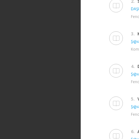
2.
DAŞ
Feno
3.
Şığv
Komş
4.
Şığv
Feno
5.
Şığv
Feno
6.