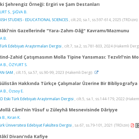
İki Şehrengiz Örneği: Ergiri ve Şam Destanları
URT S.
,
ŞIĞVA B.
ISH STUDIES - EDUCATIONAL SCIENCES
, cilt.20, sa.1, ss.597-614, 2025 (TRDizin)
Bâkî'nin Gazellerinde "Yara-Zahm-Dâğ" Kavramı/Mazmunu
A B.
 Türk Edebiyatı Araştırmaları Dergisi
, cilt.7, sa.2, ss.781-803, 2024 (Hakemli Derg
Rind-Zahid Çatışmasının Molla Tipine Yansıması: Tezvîrî'nin Monl
A B.
,
ÖZYURT S.
AN-SAM
, cilt.15, sa.57, ss.90-99, 2023 (Hakemli Dergi)
Gülistân Hakkında Türkçe Çalışmalar Üzerine Bir Bibliyografy
A B.
,
Özsoy E.
D Eski Türk Edebiyatı Araştırmaları Dergisi
, cilt.5, sa.1, ss.144-179, 2022 (Hakem
Mollâ Câmî’nin Yûsuf u Züleyhâ Mesnevisinde Dâriyye
a B.
,
Kıran K.
ürk Üniversitesi Edebiyat Fakültesi Dergisi
, sa.67, ss.79-101, 2021 (TRDizin)
Bâkî Divanı'nda Kafiye