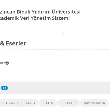
zincan Binali Yıldırım Üniversitesi
kademik Veri Yönetim Sistemi
 & Eserler
ın Ağı
18
SCI-E, SSCI, AHCI, ESCI (1)
ESCI (1)
TRDizin (10)
Diğer Yayınlar (8)