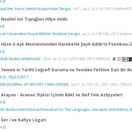
A B.
iyat İlmi, Harsi, ictimâi Araştırmalar Dergisi
, cilt.1, sa.2, ss.1-15, 2017 (Hakemli D
Nesîmî nin Tuyuğları Hilye midir
a B.
ncan Üniversitesi Sosyal Bilimler Enstitüsü Dergisi
, sa.3, ss.169-192, 2016 (Hakem
Hüsn ü Aşk Mesnevisinden Hareketle Şeyh Gâlib’in Poetikası 
a B.
rkish Studies (elektronik)
, cilt.8, sa.13, ss.1479-1489, 2013 (TRDizin)
Yemen in Tarihî Coğrafî Durumu ve Yeniden Fethine Dair Bir
A B.
,
YEŞİLYURT Y.
ISH JOURNAL OF HISTORY-TARIH DERGISI
, sa.51, ss.103-121, 2011 (ESCI, TRDizin
Arayan - Aranan İlişkisi İçinde Bâkî ve Nef î’nin Azliyyeleri
A B.
ish Studies İnternational Periodical For The Languages, Literature and History of
Sec i ve Kafiye Lûgati
A B.