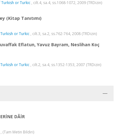
 Turkish or Turkic
, cilt.4, sa.4, ss.1068-1072, 2009 (TRDizin)
ey (Kitap Tanıtımı)
 Turkish or Turkic
, cilt.3, sa.2, ss.762-764, 2008 (TRDizin)
 Muvaffak Eflatun, Yavuz Bayram, Neslihan Koç
 Turkish or Turkic
, cilt.2, sa.4, ss.1352-1353, 2007 (TRDizin)
LERİNE DÂİR
 (Tam Metin Bildiri)