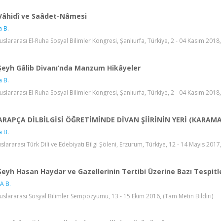
Vâhidî ve Saâdet-Nâmesi
a B.
luslararası El-Ruha Sosyal Bilimler Kongresi, Şanlıurfa, Türkiye, 2 - 04 Kasım 2018,
Şeyh Gâlib Divanı’nda Manzum Hikâyeler
a B.
luslararası El-Ruha Sosyal Bilimler Kongresi, Şanlıurfa, Türkiye, 2 - 04 Kasım 2018,
ARAPÇA DİLBİLGİSİ ÖĞRETİMİNDE DİVAN ŞİİRİNİN YERİ (KARAMAN
a B.
luslararası Türk Dili ve Edebiyatı Bilgi Şöleni, Erzurum, Türkiye, 12 - 14 Mayıs 201
Şeyh Hasan Haydar ve Gazellerinin Tertibi Üzerine Bazı Tespitl
A B.
luslararası Sosyal Bilimler Sempozyumu, 13 - 15 Ekim 2016, (Tam Metin Bildiri)