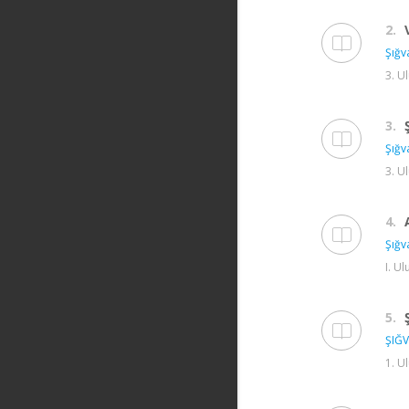
2.
Şığv
3. U
3.
Şığv
3. U
4.
Şığv
I. U
5.
ŞIĞV
1. U