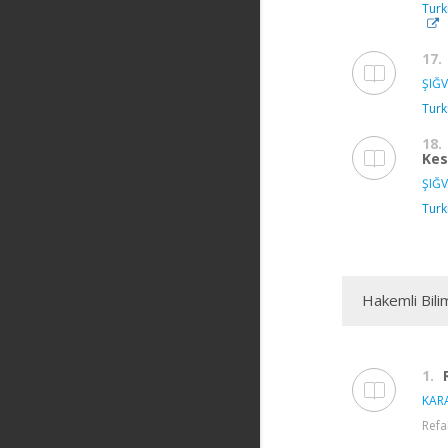
Turk
17.
ŞIĞV
Turk
18.
Kes
ŞIĞV
Turk
Hakemli Bili
1.
KARA
Refa