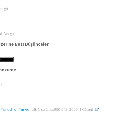
ergi)
li Dergi)
Üzerine Bazı Düşünceler
 Manzume
)
 Turkish or Turkic
, cilt.4, sa.2, ss.930-942, 2009 (TRDizin)