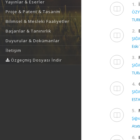
Yayınlar & Eserler
1.
Proje & Patent & Tasarım
ÖZY
TURK
Bilimsel & Mesleki Faaliyetler
2.
Başarılar & Tanınırlık
ŞIĞV
Duyurular & Dokümanlar
Eski
İletişim
3.
Özgeçmiş Dosyası İndir
ŞIĞV
TUR
4.
ŞIĞV
ESTA
5.
Şığv
Atat
6.