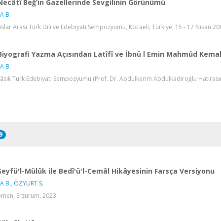
Necâtî Beğ’in Gazellerinde Sevgilinin Görünümü
A B.
luslar Arası Türk Dili ve Edebiyatı Sempozyumu, Kocaeli, Türkiye, 15 - 17 Nisan 20
Biyografi Yazma Açısından Latîfî ve İbnü l Emin Mahmûd Kemal
A B.
Klâsik Türk Edebiyatı Sempozyumu (Prof. Dr. Abdulkerim Abdulkadiroğlu Hatırasına)
9
Seyfü'l-Mülûk ile Bedî'ü'l-Cemâl Hikâyesinin Farsça Versiyonu
A B.
,
ÖZYURT S.
men, Erzurum, 2023