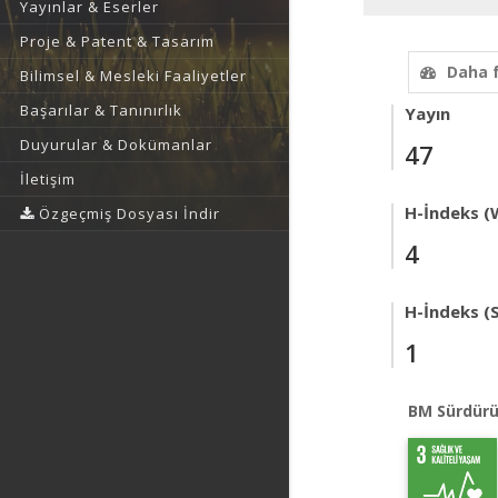
Yayınlar & Eserler
Proje & Patent & Tasarım
Daha 
Bilimsel & Mesleki Faaliyetler
Başarılar & Tanınırlık
Yayın
Duyurular & Dokümanlar
47
İletişim
H-İndeks (
Özgeçmiş Dosyası İndir
4
H-İndeks (
1
BM Sürdürü