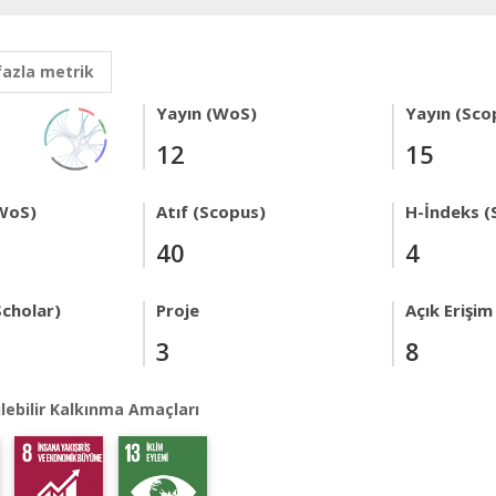
fazla metrik
Yayın (WoS)
Yayın (Sco
12
15
WoS)
Atıf (Scopus)
H-İndeks (
40
4
Scholar)
Proje
Açık Erişim
3
8
lebilir Kalkınma Amaçları