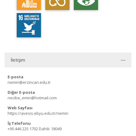
İletişim
E-posta
nemin@erzincan.edu.tr
Diğer E-posta
necibe_emin@hotmail.com
Web Sayfası
https://avesis.ebyu.edu.tr/nemin
İş Telefonu
+90 446 225 1702
Dahili: 18049