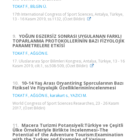
TOKAT F.
,
BİLGİN Ü.
17th International Congress of Sport Sciences, Antalya, Türkiye,
13 - 16 Kasım 2019, ss.1132, (Özet Bildiri)
9.
YOĞUN EGZERSİZ SONRASI UYGULANAN FARKLI
TOPARLANMA PROTOKOLLERİNİN BAZI FİZYOLOJİK
PARAMETRELERE ETKİSİ
TOKAT F.
,
AĞGÖN E.
17. Uluslararası Spor Bilimleri Kongresi, Antalya, Türkiye, 13 - 16
Kasım 2019, cilt.1, ss.508-509, (Özet Bildiri)
10.
10-14 Yaş Arası Oryantiring Sporcularının Bazı
Fiziksel Ve Fizyolojik Özelliklerininİncelenmesi
TOKAT F.
,
AĞGÖN E.
,
karakurt s.
,
YAZICI M.
World Congress of Sport Sciences Researches, 23 - 26 Kasım
2017, (Özet Bildiri)
11.
Macera Turizmi Potansiyeli:Türkiye ve Çeşitli
Ülke Örnekleriyle Birlikte İncelenmesi-The
Potential of the Adventure Tourism:Examination
with the Turkey and Examples of Various