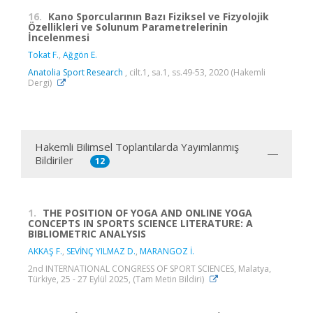
16.
Kano Sporcularının Bazı Fiziksel ve Fizyolojik
Özellikleri ve Solunum Parametrelerinin
İncelenmesi
Tokat F.
,
Ağgön E.
Anatolia Sport Research
, cilt.1, sa.1, ss.49-53, 2020 (Hakemli
Dergi)
Hakemli Bilimsel Toplantılarda Yayımlanmış
Bildiriler
12
1.
THE POSITION OF YOGA AND ONLINE YOGA
CONCEPTS IN SPORTS SCIENCE LITERATURE: A
BIBLIOMETRIC ANALYSIS
AKKAŞ F.
,
SEVİNÇ YILMAZ D.
,
MARANGOZ İ.
2nd INTERNATIONAL CONGRESS OF SPORT SCIENCES, Malatya,
Türkiye, 25 - 27 Eylül 2025, (Tam Metin Bildiri)