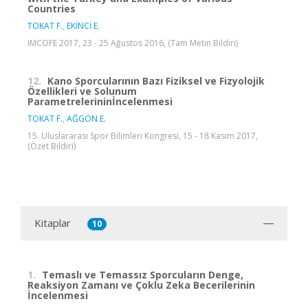
Countries
TOKAT F.
,
EKİNCİ E.
IMCOFE 2017, 23 - 25 Ağustos 2016, (Tam Metin Bildiri)
12.
Kano Sporcularının Bazı Fiziksel ve Fizyolojik
Özellikleri ve Solunum
Parametrelerininİncelenmesi
TOKAT F.
,
AĞGÖN E.
15. Uluslararası Spor Bilimleri Kongresi, 15 - 18 Kasım 2017,
(Özet Bildiri)
Kitaplar
10
1.
Temaslı ve Temassız Sporcuların Denge,
Reaksiyon Zamanı ve Çoklu Zeka Becerilerinin
İncelenmesi