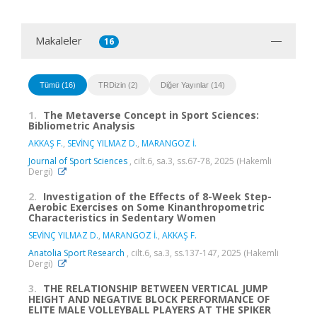
Makaleler
16
Tümü (16)
TRDizin (2)
Diğer Yayınlar (14)
1.
The Metaverse Concept in Sport Sciences:
Bibliometric Analysis
AKKAŞ F.
,
SEVİNÇ YILMAZ D.
,
MARANGOZ İ.
Journal of Sport Sciences
, cilt.6, sa.3, ss.67-78, 2025 (Hakemli
Dergi)
2.
Investigation of the Effects of 8-Week Step-
Aerobic Exercises on Some Kinanthropometric
Characteristics in Sedentary Women
SEVİNÇ YILMAZ D.
,
MARANGOZ İ.
,
AKKAŞ F.
Anatolia Sport Research
, cilt.6, sa.3, ss.137-147, 2025 (Hakemli
Dergi)
3.
THE RELATIONSHIP BETWEEN VERTICAL JUMP
HEIGHT AND NEGATIVE BLOCK PERFORMANCE OF
ELITE MALE VOLLEYBALL PLAYERS AT THE SPIKER