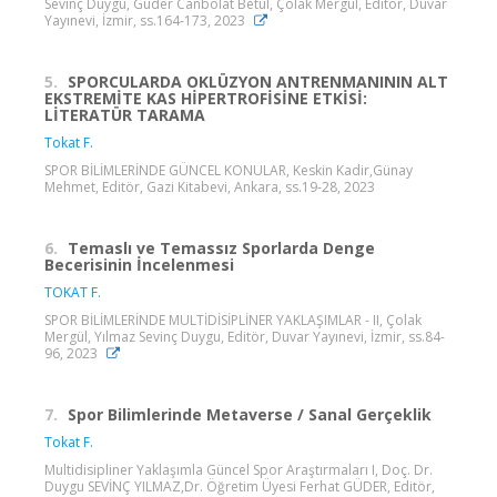
Sevinç Duygu, Güder Canbolat Betül, Çolak Mergül, Editör, Duvar
Yayınevi, İzmir, ss.164-173, 2023
5.
SPORCULARDA OKLÜZYON ANTRENMANININ ALT
EKSTREMİTE KAS HİPERTROFİSİNE ETKİSİ:
LİTERATÜR TARAMA
Tokat F.
SPOR BİLİMLERİNDE GÜNCEL KONULAR, Keskin Kadir,Günay
Mehmet, Editör, Gazi Kitabevi, Ankara, ss.19-28, 2023
6.
Temaslı ve Temassız Sporlarda Denge
Becerisinin İncelenmesi
TOKAT F.
SPOR BİLİMLERİNDE MULTİDİSİPLİNER YAKLAŞIMLAR - II, Çolak
Mergül, Yılmaz Sevinç Duygu, Editör, Duvar Yayınevi, İzmir, ss.84-
96, 2023
7.
Spor Bilimlerinde Metaverse / Sanal Gerçeklik
Tokat F.
Multidisipliner Yaklaşımla Güncel Spor Araştırmaları I, Doç. Dr.
Duygu SEVİNÇ YILMAZ,Dr. Öğretim Üyesi Ferhat GÜDER, Editör,