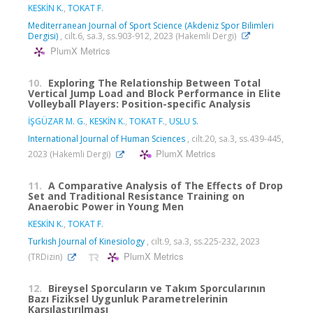
KESKİN K.
,
TOKAT F.
Mediterranean Journal of Sport Science (Akdeniz Spor Bilimleri
Dergisi)
, cilt.6, sa.3, ss.903-912, 2023 (Hakemli Dergi)
PlumX Metrics
10.
Exploring The Relationship Between Total
Vertical Jump Load and Block Performance in Elite
Volleyball Players: Position-specific Analysis
İŞGÜZAR M. G.
,
KESKİN K.
,
TOKAT F.
,
USLU S.
International Journal of Human Sciences
, cilt.20, sa.3, ss.439-445,
PlumX Metrics
2023 (Hakemli Dergi)
11.
A Comparative Analysis of The Effects of Drop
Set and Traditional Resistance Training on
Anaerobic Power in Young Men
KESKİN K.
,
TOKAT F.
Turkish Journal of Kinesiology
, cilt.9, sa.3, ss.225-232, 2023
PlumX Metrics
(TRDizin)
12.
Bireysel Sporcuların ve Takım Sporcularının
Bazı Fiziksel Uygunluk Parametrelerinin
Karşılaştırılması