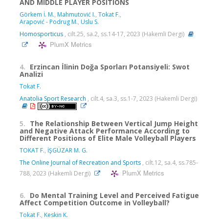
AND MIDDLE PLAYER POSITIONS
Görkem İ. M.
,
Mahmutović I.
,
Tokat F.
,
Arapović - Podrug M.
,
Uslu S.
Homosporticus
, cilt.25, sa.2, ss.14-17, 2023 (Hakemli Dergi)
PlumX Metrics
4.
Erzincan İlinin Doğa Sporları Potansiyeli: Swot
Analizi
Tokat F.
Anatolia Sport Research
, cilt.4, sa.3, ss.1-7, 2023 (Hakemli Dergi)
5.
The Relationship Between Vertical Jump Height
and Negative Attack Performance According to
Different Positions of Elite Male Volleyball Players
TOKAT F.
,
İŞGÜZAR M. G.
The Online Journal of Recreation and Sports
, cilt.12, sa.4, ss.785-
PlumX Metrics
788, 2023 (Hakemli Dergi)
6.
Do Mental Training Level and Perceived Fatigue
Affect Competition Outcome in Volleyball?
Tokat F.
,
Keskin K.