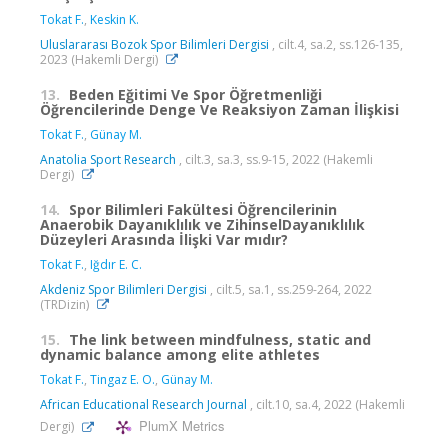
Tokat F.
,
Keskin K.
Uluslararası Bozok Spor Bilimleri Dergisi
, cilt.4, sa.2, ss.126-135,
2023 (Hakemli Dergi)
13.
Beden Eğitimi Ve Spor Öğretmenliği
Öğrencilerinde Denge Ve Reaksiyon Zaman İlişkisi
Tokat F.
,
Günay M.
Anatolia Sport Research
, cilt.3, sa.3, ss.9-15, 2022 (Hakemli
Dergi)
14.
Spor Bilimleri Fakültesi Öğrencilerinin
Anaerobik Dayanıklılık ve ZihinselDayanıklılık
Düzeyleri Arasında İlişki Var mıdır?
Tokat F.
,
Iğdır E. C.
Akdeniz Spor Bilimleri Dergisi
, cilt.5, sa.1, ss.259-264, 2022
(TRDizin)
15.
The link between mindfulness, static and
dynamic balance among elite athletes
Tokat F.
,
Tingaz E. O.
,
Günay M.
African Educational Research Journal
, cilt.10, sa.4, 2022 (Hakemli
PlumX Metrics
Dergi)