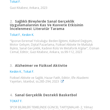
Tokat F.
Gazi Kitabevi, Ankara, 2023
2.
Sağlıklı Bireylerde Sanal Gerçeklik
Uygulamalarının Kas Ve Kuvvete Etkisinin
İncelenmesi: Literatür Tarama
Tokat F.
,
Keskin K.
“Sporun Evrensel Yolculuğu: Beden Eğitimi, Kültürel Değişim,
Motor Gelişim, Dijital Pazarlama, Fiziksel Aktivite Ve Mutluluk
İlişkisi, Sanal Gerçeklik, Kadının Rolü Ve Metaforik Algılar”, Özman
Cemal, Editör, Gazi Kitabevi, Ankara, ss.99-112, 2023
3.
Alzheimer ve Fiziksel Aktivite
Keskin K.
,
Tokat F.
Fiziksel Aktivite ve Sağlık, Hazar Fatih, Editör, Efe Akademi
Yayınları, İstanbul, ss.285-294, 2023
4.
Sanal Gerçeklik Destekli Basketbol
TOKAT F.
SPOR BİLİMLERİ TEMELİNDE GÜNCEL TARTIŞMALAR- 2, Yılmaz