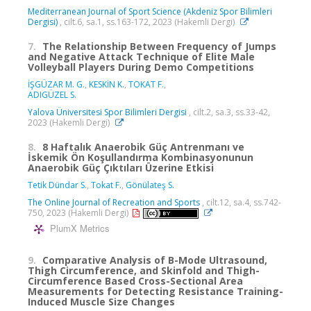
Mediterranean Journal of Sport Science (Akdeniz Spor Bilimleri
Dergisi)
, cilt.6, sa.1, ss.163-172, 2023 (Hakemli Dergi)
7.
The Relationship Between Frequency of Jumps
and Negative Attack Technique of Elite Male
Volleyball Players During Demo Competitions
İŞGÜZAR M. G.
,
KESKİN K.
,
TOKAT F.
,
ADIGÜZEL S.
Yalova Üniversitesi Spor Bilimleri Dergisi
, cilt.2, sa.3, ss.33-42,
2023 (Hakemli Dergi)
8.
8 Haftalık Anaerobik Güç Antrenmanı ve
İskemik Ön Koşullandırma Kombinasyonunun
Anaerobik Güç Çıktıları Üzerine Etkisi
Tetik Dündar S.
,
Tokat F.
,
Gönülateş S.
The Online Journal of Recreation and Sports
, cilt.12, sa.4, ss.742-
750, 2023 (Hakemli Dergi)
PlumX Metrics
9.
Comparative Analysis of B-Mode Ultrasound,
Thigh Circumference, and Skinfold and Thigh-
Circumference Based Cross-Sectional Area
Measurements for Detecting Resistance Training-
Induced Muscle Size Changes