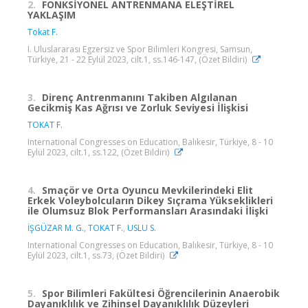
2.
FONKSİYONEL ANTRENMANA ELEŞTİREL
YAKLAŞIM
Tokat F.
I. Uluslararası Egzersiz ve Spor Bilimleri Kongresi, Samsun,
Türkiye, 21 - 22 Eylül 2023, cilt.1, ss.146-147, (Özet Bildiri)
3.
Direnç Antrenmanını Takiben Algılanan
Gecikmiş Kas Ağrısı ve Zorluk Seviyesi İlişkisi
TOKAT F.
International Congresses on Education, Balıkesir, Türkiye, 8 - 10
Eylül 2023, cilt.1, ss.122, (Özet Bildiri)
4.
Smaçör ve Orta Oyuncu Mevkilerindeki Elit
Erkek Voleybolcuların Dikey Sıçrama Yükseklikleri
ile Olumsuz Blok Performansları Arasındaki İlişki
İŞGÜZAR M. G.
,
TOKAT F.
,
USLU S.
International Congresses on Education, Balıkesir, Türkiye, 8 - 10
Eylül 2023, cilt.1, ss.73, (Özet Bildiri)
5.
Spor Bilimleri Fakültesi Öğrencilerinin Anaerobik
Dayanıklılık ve Zihinsel Dayanıklılık Düzeyleri