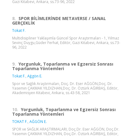
Gazi Kitabevi, Ankara, ss.73-96, 2022
8.
SPOR BİLİMLERİNDE METAVERSE / SANAL
GERÇEKLİK
Tokat F.
Multidisipliner Yaklaşımla Güncel Spor Araştırmaları - 1, Yılmaz
Sevinç Duygu,Güder Ferhat, Editör, Gazi Kitabevi, Ankara, ss.73-
96, 2022
9.
Yorgunluk, Toparlanma ve Egzersiz Sonrası
Toparlanma Yöntemleri
Tokat F.
,
Ağgön E.
Spor ve Sağlık Araştırmaları, Doç. Dr. Eser AĞGÖN,Doç. Dr.
Yasemin ÇAKMAK YILDIZHAN,Doç. Dr. Öztürk AĞIRBAŞ, Editör,
Akademisyen Kitabevi, Ankara, ss.43-58, 2021
10.
Yorgunluk, Toparlanma ve Egzersiz Sonrası
Toparlanma Yöntemleri
TOKAT F.
,
AĞGÖN E.
SPOR ve SAĞLIK ARAŞTIRMALARI, Doç.Dr. Eser AĞGÖN, Doç.Dr.
Yasemin ÇAKMAK YILDIZHAN, Doç.Dr. Öztürk AĞIRBAŞ, Editör,