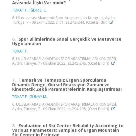
Arasında İlişki Var mıdır?
TOKAT F.
,
IĞDIR E. C.
6. Uluslararası Akademik Spor Araştırmaları Kongresi, Aydın,
Türkiye, 7 - 09 Ekim 2022, cilt.1, ss.243-244, (Özet Bildiri)
6.
Spor Bilimlerinde Sanal Gerçeklik ve Metaverse
Uygulamaları
TOKAT F.
6. ULUSLARARASI AKADEMİK SPOR ARAŞTIRMALARI KONGRESİ,
Aydın, Türkiye, 7 - 09 Ekim 2022, ss.245-246, (Özet Bildiri)
7.
Temaslı ve Temassız Ergen Sporcularda
Dinamik Denge, Görsel Reaksiyon Zamanı ve
Kinestetik Zekâ Parametrelerinin Karşılaştırılması
TOKAT F.
,
GÜNAY M.
6. ULUSLARARASI AKADEMİK SPOR ARAŞTIRMALARI KONGRESİ,
Aydın, Türkiye, 7 - 09 Ekim 2022, ss.294-295, (Özet Bildiri)
8.
Evaluation of Ski Center Reliability According to
Various Parameters: Samples of Ergan Mountain
Ski Center in Erzincan