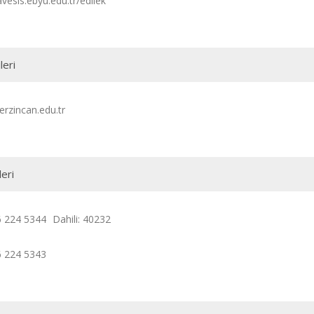
avesis.ebyu.edu.tr/edilek
leri
erzincan.edu.tr
leri
6 224 5344
Dahili: 40232
6 224 5343