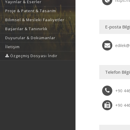
https://
Yayınlar & Eserler
Proje & Patent & Tasarım
Bilimsel & Mesleki Faaliyetler
E-posta Bilgi
Başarılar & Tanınırlık
Duyurular & Dokümanlar
edilek@
İletişim
Özgeçmiş Dosyası İndir
Telefon Bilgi
+90 44
+90 44