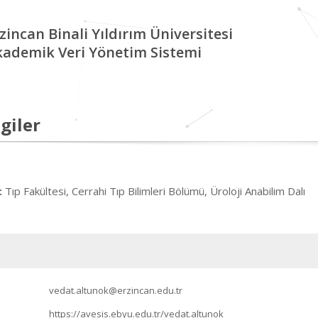
zincan Binali Yıldırım Üniversitesi
kademik Veri Yönetim Sistemi
giler
Tıp Fakültesi, Cerrahi Tıp Bilimleri Bölümü, Üroloji Anabilim Dalı
:
vedat.altunok@erzincan.edu.tr
https://avesis.ebyu.edu.tr/vedat.altunok