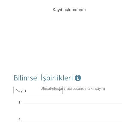
Kayıt bulunamadı
Bilimsel İşbirlikleri
Ulusal/uluslararası bazında tekil sayım
Yayın
5
4