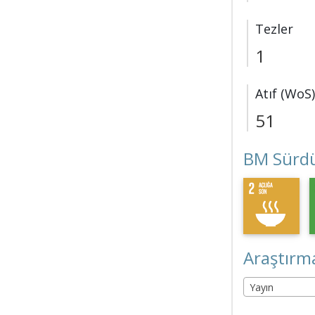
Tezler
1
Atıf (WoS)
51
BM Sürdü
Araştırma
Yayın