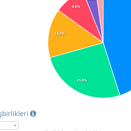
9.0%
14.3%
25.6%
şbirlikleri