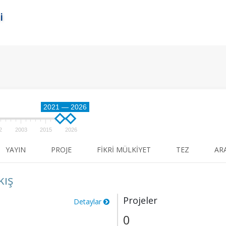
i
2021 — 2026
2
2003
2015
2026
YAYIN
PROJE
FIKRI MÜLKIYET
TEZ
AR
kış
Projeler
Detaylar
0