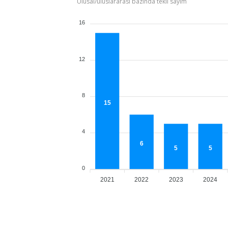
Ulusal/uluslararası bazında tekil sayım
16
12
8
15
4
6
5
5
0
2021
2022
2023
2024