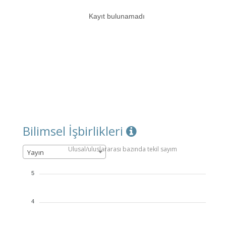
Kayıt bulunamadı
Bilimsel İşbirlikleri
Ulusal/uluslararası bazında tekil sayım
Yayın
5
4