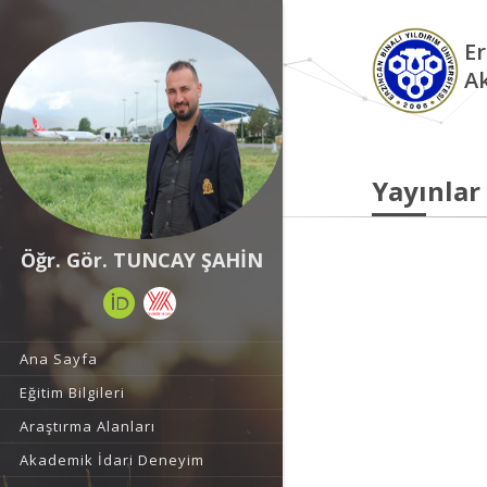
Er
A
Yayınlar
Öğr. Gör. TUNCAY ŞAHİN
Ana Sayfa
Eğitim Bilgileri
Araştırma Alanları
Akademik İdari Deneyim