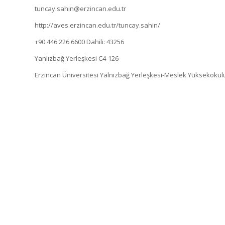
tuncay.sahin@erzincan.edu.tr
http://aves.erzincan.edu.tr/tuncay.sahin/
+90 446 226 6600
Dahili: 43256
Yanlızbağ Yerleşkesi C4-126
Erzincan Üniversitesi Yalnızbağ Yerleşkesi-Meslek Yüksekoku