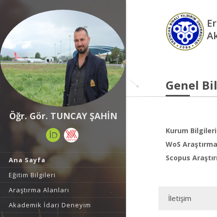
Er
A
Genel Bil
Öğr. Gör. TUNCAY ŞAHİN
Kurum Bilgileri
WoS Araştırma 
Scopus Araştır
Ana Sayfa
Eğitim Bilgileri
Araştırma Alanları
İletişim
Akademik İdari Deneyim