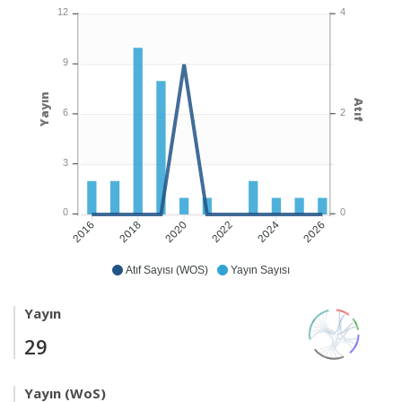
4
12
9
Yayın
Atıf
2
6
3
0
0
2018
2020
2022
2024
2026
2016
Atıf Sayısı (WOS)
Yayın Sayısı
Yayın
29
Yayın (WoS)