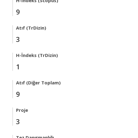
H-İndeks (Scopus)
9
Atıf (TrDizin)
3
H-İndeks (TrDizin)
1
Atıf (Diğer Toplam)
9
Proje
3
Tez Danışmanlığı