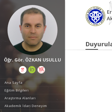
Er
A
Duyurul
Öğr. Gör. ÖZKAN USULLU
Ana Sayfa
Eğitim Bilgileri
Araştırma Alanları
Akademik İdari Deneyim