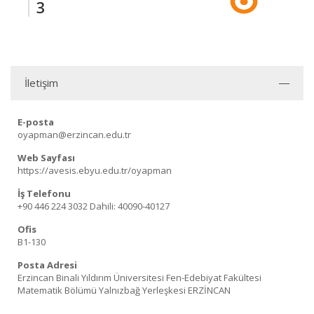
3
İletişim
E-posta
oyapman@erzincan.edu.tr
Web Sayfası
https://avesis.ebyu.edu.tr/oyapman
İş Telefonu
+90 446 224 3032
Dahili: 40090-40127
Ofis
B1-130
Posta Adresi
Erzincan Binali Yıldırım Üniversitesi Fen-Edebiyat Fakültesi
Matematik Bölümü Yalnızbağ Yerleşkesi ERZİNCAN