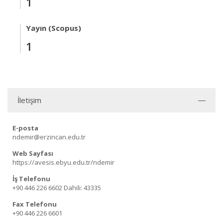
1
Yayın (Scopus)
1
İletişim
E-posta
ndemir@erzincan.edu.tr
Web Sayfası
https://avesis.ebyu.edu.tr/ndemir
İş Telefonu
+90 446 226 6602
Dahili: 43335
Fax Telefonu
+90 446 226 6601