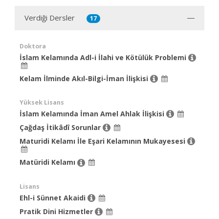
Verdiği Dersler
17
Doktora
İslam Kelamında Adl-i İlahi ve Kötülük Problemi
Kelam İlminde Akıl-Bilgi-İman İlişkisi
Yüksek Lisans
İslam Kelamında İman Amel Ahlak İlişkisi
Çağdaş İtikâdî Sorunlar
Maturidi Kelamı İle Eşari Kelamının Mukayesesi
Matüridi Kelamı
Lisans
Ehl-i Sünnet Akaidi
Pratik Dini Hizmetler