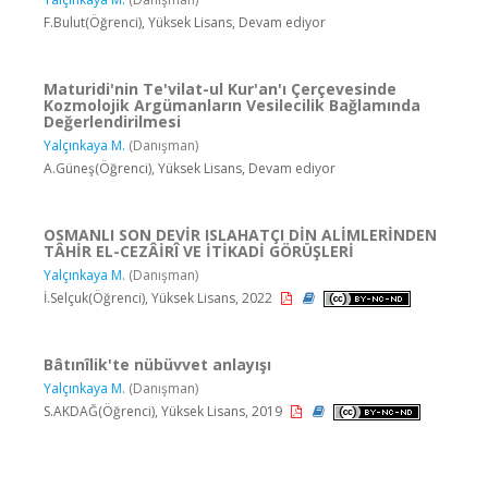
F.Bulut(Öğrenci), Yüksek Lisans, Devam ediyor
Maturidi'nin Te'vilat-ul Kur'an'ı Çerçevesinde
Kozmolojik Argümanların Vesilecilik Bağlamında
Değerlendirilmesi
Yalçınkaya M.
(Danışman)
A.Güneş(Öğrenci), Yüksek Lisans, Devam ediyor
OSMANLI SON DEVİR ISLAHATÇI DİN ALİMLERİNDEN
TÂHİR EL-CEZÂİRÎ VE İTİKADİ GÖRÜŞLERİ
Yalçınkaya M.
(Danışman)
İ.Selçuk(Öğrenci), Yüksek Lisans, 2022
Bâtınîlik'te nübüvvet anlayışı
Yalçınkaya M.
(Danışman)
S.AKDAĞ(Öğrenci), Yüksek Lisans, 2019