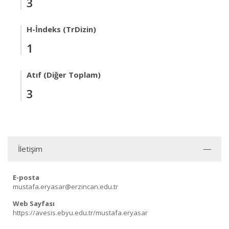
3
H-İndeks (TrDizin)
1
Atıf (Diğer Toplam)
3
İletişim
E-posta
mustafa.eryasar@erzincan.edu.tr
Web Sayfası
https://avesis.ebyu.edu.tr/mustafa.eryasar