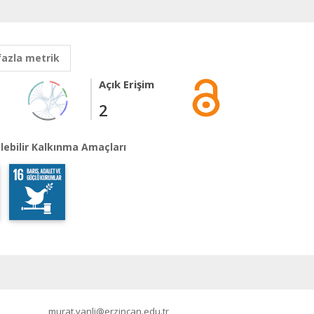
fazla metrik
Açık Erişim
2
lebilir Kalkınma Amaçları
murat.vanli@erzincan.edu.tr