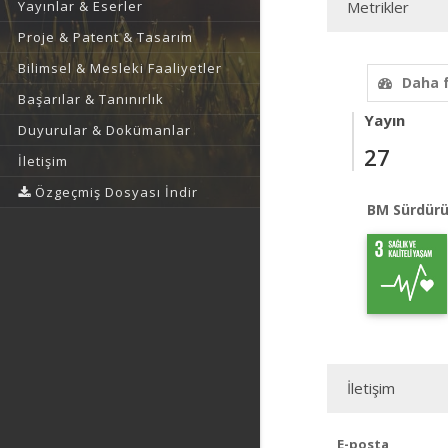
Yayınlar & Eserler
Metrikler
Proje & Patent & Tasarım
Bilimsel & Mesleki Faaliyetler
Daha 
Başarılar & Tanınırlık
Yayın
Duyurular & Dokümanlar
27
İletişim
Özgeçmiş Dosyası İndir
BM Sürdürü
İletişim
E-posta