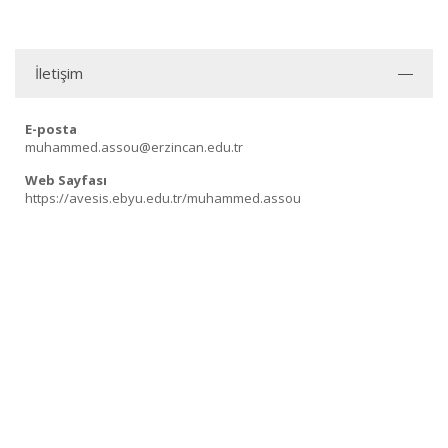
İletişim
E-posta
muhammed.assou@erzincan.edu.tr
Web Sayfası
https://avesis.ebyu.edu.tr/muhammed.assou