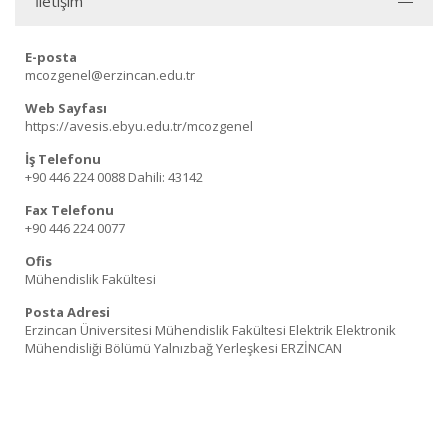
İletişim
E-posta
mcozgenel@erzincan.edu.tr
Web Sayfası
https://avesis.ebyu.edu.tr/mcozgenel
İş Telefonu
+90 446 224 0088
Dahili: 43142
Fax Telefonu
+90 446 224 0077
Ofis
Mühendislik Fakültesi
Posta Adresi
Erzincan Üniversitesi Mühendislik Fakültesi Elektrik Elektronik
Mühendisliği Bölümü Yalnızbağ Yerleşkesi ERZİNCAN