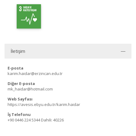
İletişim
E-posta
karim.haidar@erzincan.edu.tr
Diğer E-posta
mk_haidar@hotmail.com
Web Sayfası
https://avesis.ebyu.edu.tr/karim.haidar
İş Telefonu
+90 0446 224 5344
Dahili: 40226