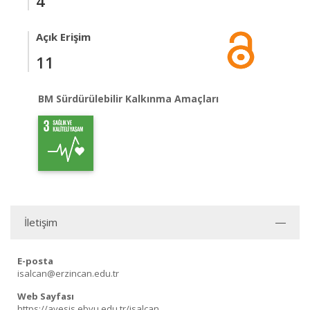
4
Açık Erişim
11
BM Sürdürülebilir Kalkınma Amaçları
İletişim
E-posta
isalcan@erzincan.edu.tr
Web Sayfası
https://avesis.ebyu.edu.tr/isalcan