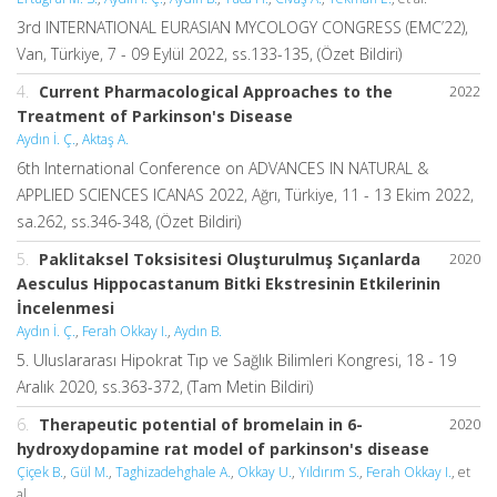
3rd INTERNATIONAL EURASIAN MYCOLOGY CONGRESS (EMC’22),
Van, Türkiye, 7 - 09 Eylül 2022, ss.133-135, (Özet Bildiri)
4.
Current Pharmacological Approaches to the
2022
Treatment of Parkinson's Disease
Aydın İ. Ç.
,
Aktaş A.
6th International Conference on ADVANCES IN NATURAL &
APPLIED SCIENCES ICANAS 2022, Ağrı, Türkiye, 11 - 13 Ekim 2022,
sa.262, ss.346-348, (Özet Bildiri)
5.
Paklitaksel Toksisitesi Oluşturulmuş Sıçanlarda
2020
Aesculus Hippocastanum Bitki Ekstresinin Etkilerinin
İncelenmesi
Aydın İ. Ç.
,
Ferah Okkay I.
,
Aydın B.
5. Uluslararası Hipokrat Tıp ve Sağlık Bilimleri Kongresi, 18 - 19
Aralık 2020, ss.363-372, (Tam Metin Bildiri)
6.
Therapeutic potential of bromelain in 6-
2020
hydroxydopamine rat model of parkinson's disease
Çiçek B.
,
Gül M.
,
Taghizadehghale A.
,
Okkay U.
,
Yıldırım S.
,
Ferah Okkay I.
, et
al.