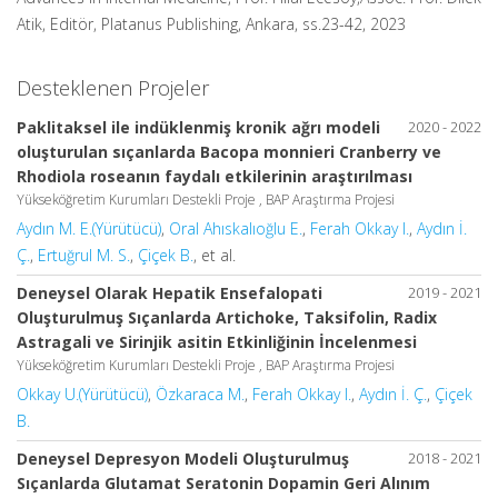
Atik, Editör, Platanus Publishing, Ankara, ss.23-42, 2023
Desteklenen Projeler
Paklitaksel ile indüklenmiş kronik ağrı modeli
2020 - 2022
oluşturulan sıçanlarda Bacopa monnieri Cranberry ve
Rhodiola roseanın faydalı etkilerinin araştırılması
Yükseköğretim Kurumları Destekli Proje , BAP Araştırma Projesi
Aydın M. E.(Yürütücü)
,
Oral Ahıskalıoğlu E.
,
Ferah Okkay I.
,
Aydın İ.
Ç.
,
Ertuğrul M. S.
,
Çiçek B.
, et al.
Deneysel Olarak Hepatik Ensefalopati
2019 - 2021
Oluşturulmuş Sıçanlarda Artichoke, Taksifolin, Radix
Astragali ve Sirinjik asitin Etkinliğinin İncelenmesi
Yükseköğretim Kurumları Destekli Proje , BAP Araştırma Projesi
Okkay U.(Yürütücü)
,
Özkaraca M.
,
Ferah Okkay I.
,
Aydın İ. Ç.
,
Çiçek
B.
Deneysel Depresyon Modeli Oluşturulmuş
2018 - 2021
Sıçanlarda Glutamat Seratonin Dopamin Geri Alınım