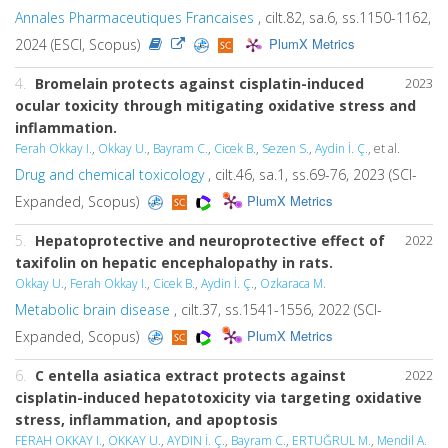
Annales Pharmaceutiques Francaises
, cilt.82, sa.6, ss.1150-1162,
PlumX Metrics
2024 (ESCI, Scopus)
4.
Bromelain protects against cisplatin-induced
2023
ocular toxicity through mitigating oxidative stress and
inflammation.
Ferah Okkay I.
,
Okkay U.
,
Bayram C.
,
Cicek B.
,
Sezen S.
,
Aydin İ. Ç.
, et al.
Drug and chemical toxicology
, cilt.46, sa.1, ss.69-76, 2023 (SCI-
PlumX Metrics
Expanded, Scopus)
5.
Hepatoprotective and neuroprotective effect of
2022
taxifolin on hepatic encephalopathy in rats.
Okkay U.
,
Ferah Okkay I.
,
Cicek B.
,
Aydin İ. Ç.
,
Ozkaraca M.
Metabolic brain disease
, cilt.37, ss.1541-1556, 2022 (SCI-
PlumX Metrics
Expanded, Scopus)
6.
C entella asiatica extract protects against
2022
cisplatin-induced hepatotoxicity via targeting oxidative
stress, inflammation, and apoptosis
FERAH OKKAY I.
,
OKKAY U.
,
AYDIN İ. Ç.
,
Bayram C.
,
ERTUĞRUL M.
,
Mendil A.