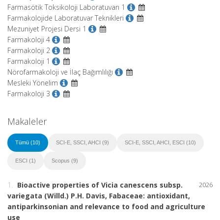
Farmasötik Toksikoloji Laboratuvarı 1
Farmakolojide Laboratuvar Teknikleri
Mezuniyet Projesi Dersi 1
Farmakoloji 4
Farmakoloji 2
Farmakoloji 1
Nörofarmakoloji ve İlaç Bağımlılığı
Mesleki Yönelim
Farmakoloji 3
Makaleler
Tümü (10)
SCI-E, SSCI, AHCI (9)
SCI-E, SSCI, AHCI, ESCI (10)
ESCI (1)
Scopus (9)
1.
Bioactive properties of Vicia canescens subsp.
2026
variegata (Willd.) P.H. Davis, Fabaceae: antioxidant,
antiparkinsonian and relevance to food and agriculture
use