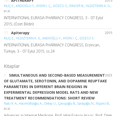
10.
APITHERAPY
2015
KILIÇ E.
,
KADIOĞLU Y.
,
AYDIN İ. Ç.
,
GÖZCÜ S.
,
DİNCER B.
,
YILDIZTEKİN K. G.
,
et al.
INTERNATIONAL EURASIA PHARMACY CONGRESS, 3 - 07 Eylül
2015, (Özet Bildiri)
11.
Apiterapy
2015
KILIÇ E.
,
YILDIZTEKİN K. G.
,
KADIOĞLU Y.
,
AYDIN İ. Ç.
,
GÖZCÜ S.
INTERNATIONAL EURASIA PHARMACY CONGRESS, Erzincan,
Türkiye, 3 - 07 Eylül 2015, ss.24
Kitaplar
1.
SIMULTANEOUS AND SECOND-BASED MEASUREMENT
2023
OF GLUTAMATE, SEROTONIN, AND DOPAMINE REUPTAKE
PARAMETERS IN DIFFERENT BRAIN REGIONS IN
EXPERIMENTAL DEPRESSION MODEL RATS AND NEW
TREATMENT RECOMMENDATIONS: SHORT REVIEW
Nalcı K. A.
,
Hacımüftüoğlu A.
,
Okkay U.
,
Çavuşoğlu B.
,
Saraçoğlu N.
,
Nişancı B.
,
et al.
Advances in Internal Medicine, Prof. Hilal Ecesoy,Assoc. Prof. Dilek