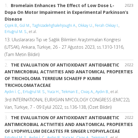
1.
Bromelain Enhances The Effect of Low Dose L-
2023
Dopa On Motor Impairment in Experimental Parkinson’s
Disease
Çiçek B.
,
Gül M.
,
Taghizadehghalehjoughi A.
,
Okkay U.
,
Ferah Okkay I.
,
Ertuğrul M. S.
, et al.
13. Uluslararası Tıp ve Sağlık Bilimleri Araştırmaları Kongresi
(UTSAK), Ankara, Türkiye, 26 - 27 Ağustos 2023, ss.1310-1316,
(Tam Metin Bildiri)
2.
THE EVALUATION OF ANTIOXIDANT ANTIDIABETIC
2022
ANTIMICROBIAL ACTIVITIES AND ANATOMICAL PROPERTIES
OF TRICHOLOMA TERREUM SCHAEFF P KUMM
TRICHOLOMATACEAE
Aydın İ. Ç.
,
Ertuğrul M. S.
,
Yuca H.
,
Tekman E.
,
Civaş A.
,
Aydın B.
, et al.
3rd INTERNATIONAL EURASIAN MYCOLOGY CONGRESS (EMC’22),
Van, Türkiye, 7 - 09 Eylül 2022, ss.136-138, (Özet Bildiri)
3.
THE EVALUATION OF ANTIOXIDANT ANTIDIABETIC
2022
ANTIMICROBIAL ACTIVITIES AND ANATOMICAL PROPERTIES
OF LYOPHYLLUM DECASTES FR SINGER LYOPHYLACEAE
Ertuğrul M. S.
,
Aydın İ. Ç.
,
Aydın B.
,
Yuca H.
,
Civaş A.
,
Tekman E.
, et al.