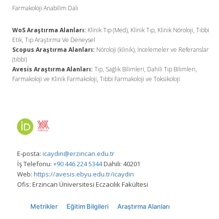
Farmakoloji Anabilim Dalı
WoS Araştırma Alanları:
Klinik Tıp (Med), Klinik Tıp, Klinik Nöroloji, Tıbbi
Etik, Tıp Araştırma Ve Deneysel
Scopus Araştırma Alanları:
Nöroloji (klinik), İncelemeler ve Referanslar
(tıbbi)
Avesis Araştırma Alanları:
Tıp, Sağlık Bilimleri, Dahili Tıp Bilimleri,
Farmakoloji ve Klinik Farmakoloji, Tıbbi Farmakoloji ve Toksikoloji
E-posta:
icaydin@erzincan.edu.tr
İş Telefonu:
+90 446 224 5344
Dahili: 40201
Web:
https://avesis.ebyu.edu.tr/icaydin
Ofis:
Erzincan Üniversitesi Eczacılık Fakültesi
Metrikler
Eğitim Bilgileri
Araştırma Alanları