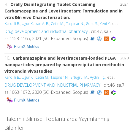
9.
Orally Disintegrating Tablet Containing
2021
Carbamazepine and Levetiracetam: Formulation and
In
vitro
&
In vivo
Characterization.
Kandilli B.
,
Ugur Kaplan A. B.
,
Cetin M.
,
Taspınar N.
,
Genc S.
,
Yeni Y.
, et al.
Drug development and industrial pharmacy
, cilt.47, sa.7,
ss.1153-1165, 2021 (SCI-Expanded, Scopus)
PlumX Metrics
10.
Carbamazepine and levetiracetam-loaded PLGA
2020
nanoparticles prepared by nanoprecipitation method:in
vitroandin vivostudies
Kandilli B.
,
Ugur K.
,
Cetin M.
,
Taspinar N.
,
Ertugrul M.
,
Aydin İ. Ç.
, et al.
DRUG DEVELOPMENT AND INDUSTRIAL PHARMACY
, cilt.46, sa.7,
ss.1063-1072, 2020 (SCI-Expanded, Scopus)
PlumX Metrics
Hakemli Bilimsel Toplantılarda Yayımlanmış
Bildiriler