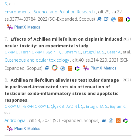
S.
, et al.
Environmental Science and Pollution Research
, cilt.29, sa.22,
ss.33774-33784, 2022 (SCI-Expanded, Scopus)
PlumX Metrics
7.
Effects of
Achillea millefolium
on cisplatin induced
2021
ocular toxicity: an experimental study.
Okkay U.
,
Ferah Okkay I.
,
Aydin İ. Ç.
,
Bayram C.
,
Ertugrul M. S.
,
Gezer A.
, et al.
Cutaneous and ocular toxicology
, cilt.40, ss.214-220, 2021 (SCI-
PlumX Metrics
Expanded, Scopus)
8.
Achillea millefolium alleviates testicular damage
2021
in paclitaxel-intoxicated rats via attenuation of
testicular oxido-inflammatory stress and apoptotic
responses.
OKKAY U.
,
FERAH OKKAY I.
,
ÇİÇEK B.
,
AYDIN İ. Ç.
,
Ertugrul M. S.
,
Bayram C.
,
et al.
Andrologia
, cilt.53, 2021 (SCI-Expanded, Scopus)
PlumX Metrics