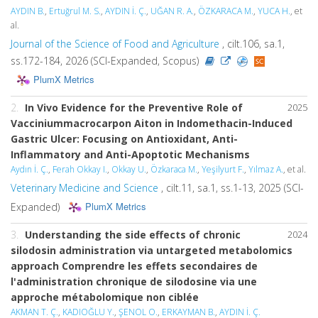
AYDIN B.
,
Ertuğrul M. S.
,
AYDIN İ. Ç.
,
UĞAN R. A.
,
ÖZKARACA M.
,
YUCA H.
, et
al.
Journal of the Science of Food and Agriculture
, cilt.106, sa.1,
ss.172-184, 2026 (SCI-Expanded, Scopus)
PlumX Metrics
2.
In Vivo Evidence for the Preventive Role of
2025
Vacciniummacrocarpon Aiton in Indomethacin-Induced
Gastric Ulcer: Focusing on Antioxidant, Anti-
Inflammatory and Anti-Apoptotic Mechanisms
Aydın İ. Ç.
,
Ferah Okkay I.
,
Okkay U.
,
Özkaraca M.
,
Yeşilyurt F.
,
Yılmaz A.
, et al.
Veterinary Medicine and Science
, cilt.11, sa.1, ss.1-13, 2025 (SCI-
PlumX Metrics
Expanded)
3.
Understanding the side effects of chronic
2024
silodosin administration via untargeted metabolomics
approach Comprendre les effets secondaires de
l'administration chronique de silodosine via une
approche métabolomique non ciblée
AKMAN T. Ç.
,
KADIOĞLU Y.
,
ŞENOL O.
,
ERKAYMAN B.
,
AYDIN İ. Ç.