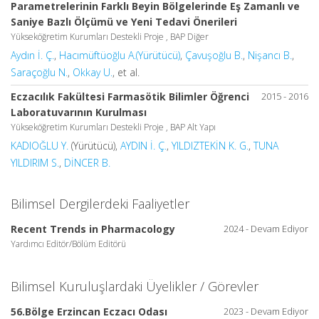
Parametrelerinin Farklı Beyin Bölgelerinde Eş Zamanlı ve
Saniye Bazlı Ölçümü ve Yeni Tedavi Önerileri
Yükseköğretim Kurumları Destekli Proje , BAP Diğer
Aydın İ. Ç.
,
Hacımüftüoğlu A.(Yürütücü)
,
Çavuşoğlu B.
,
Nişancı B.
,
Saraçoğlu N.
,
Okkay U.
, et al.
Eczacılık Fakültesi Farmasötik Bilimler Öğrenci
2015 - 2016
Laboratuvarının Kurulması
Yükseköğretim Kurumları Destekli Proje , BAP Alt Yapı
KADIOĞLU Y.
(Yürütücü),
AYDIN İ. Ç.
,
YILDIZTEKİN K. G.
,
TUNA
YILDIRIM S.
,
DİNCER B.
Bilimsel Dergilerdeki Faaliyetler
Recent Trends in Pharmacology
2024 - Devam Ediyor
Yardımcı Editör/Bölüm Editörü
Bilimsel Kuruluşlardaki Üyelikler / Görevler
56.Bölge Erzincan Eczacı Odası
2023 - Devam Ediyor