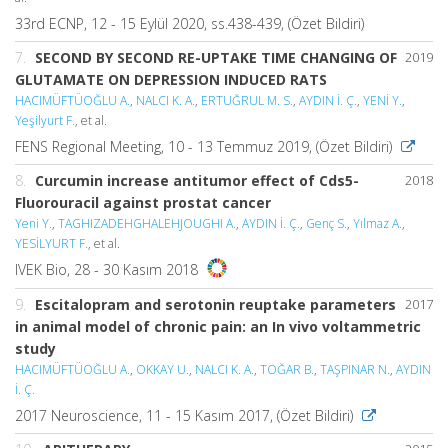
33rd ECNP, 12 - 15 Eylül 2020, ss.438-439, (Özet Bildiri)
7.
SECOND BY SECOND RE-UPTAKE TIME CHANGING OF
2019
GLUTAMATE ON DEPRESSION INDUCED RATS
HACIMÜFTÜOĞLU A.
,
NALCI K. A.
,
ERTUĞRUL M. S.
,
AYDIN İ. Ç.
,
YENİ Y.
,
Yeşilyurt F.
, et al.
FENS Regional Meeting, 10 - 13 Temmuz 2019, (Özet Bildiri)
8.
Curcumin increase antitumor effect of Cds5-
2018
Fluorouracil against prostat cancer
Yeni Y.
,
TAGHIZADEHGHALEHJOUGHI A.
,
AYDIN İ. Ç.
,
Genç S.
,
Yılmaz A.
,
YESİLYURT F.
, et al.
IVEK Bio, 28 - 30 Kasım 2018
9.
Escitalopram and serotonin reuptake parameters
2017
in animal model of chronic pain: an In vivo voltammetric
study
HACIMÜFTÜOĞLU A.
,
OKKAY U.
,
NALCI K. A.
,
TOĞAR B.
,
TAŞPINAR N.
,
AYDIN
İ. Ç.
2017 Neuroscience, 11 - 15 Kasım 2017, (Özet Bildiri)