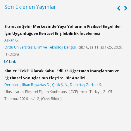
Son Eklenen Yayınlar
Erzincan Şehir Merkezinde Yaya Yollarının Fiziksel Engelliler
E
İçin Uygunluğuve Kentsel Erişilebilirlik İncelemesi
T
Askan G.
B
Ordu Üniversitesi Bilim ve Teknoloji Dergisi
, cilt.16, sa.11, ss.1-25, 2026
E
(TRDizin)
M
Link
Kimler "Zeki" Olarak Kabul Edilir? Öğretmen İnançlarının ve
U
Eğitimsel Sonuçlarının Eleştirel Bir Analizi
S
Derman I.
,
Ilhan Beyaztaş D.
,
Çelik Ş. N.
,
Demirtaş Zorbaz S.
B
Uluslararası Eleştirel Eğitim Konferansı (ICCE), İzmir, Türkiye, 2 - 05
E
Temmuz 2026, ss.1-2, (Özet Bildiri)
1