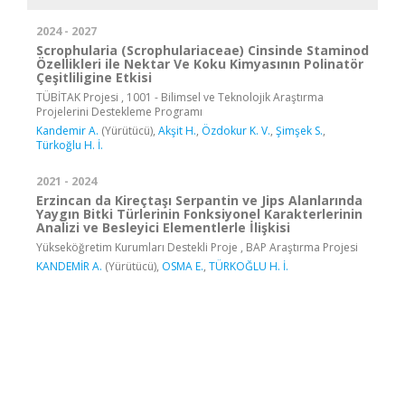
2024 - 2027
Scrophularia (Scrophulariaceae) Cinsinde Staminod
Özellikleri ile Nektar Ve Koku Kimyasının Polinatör
Çeşitliligine Etkisi
TÜBİTAK Projesi , 1001 - Bilimsel ve Teknolojik Araştırma
Projelerini Destekleme Programı
Kandemir A.
(Yürütücü),
Akşit H.
,
Özdokur K. V.
,
Şimşek S.
,
Türkoğlu H. İ.
2021 - 2024
Erzincan da Kireçtaşı Serpantin ve Jips Alanlarında
Yaygın Bitki Türlerinin Fonksiyonel Karakterlerinin
Analizi ve Besleyici Elementlerle İlişkisi
Yükseköğretim Kurumları Destekli Proje , BAP Araştırma Projesi
KANDEMİR A.
(Yürütücü),
OSMA E.
,
TÜRKOĞLU H. İ.