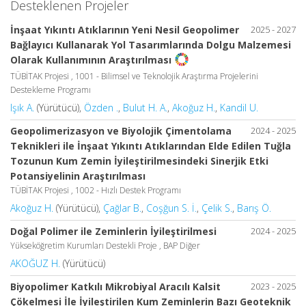
Desteklenen Projeler
İnşaat Yıkıntı Atıklarının Yeni Nesil Geopolimer
2025 - 2027
Bağlayıcı Kullanarak Yol Tasarımlarında Dolgu Malzemesi
Olarak Kullanımının Araştırılması
TÜBİTAK Projesi , 1001 - Bilimsel ve Teknolojik Araştırma Projelerini
Destekleme Programı
Işık A.
(Yürütücü),
Özden .
,
Bulut H. A.
,
Akoğuz H.
,
Kandil U.
Geopolimerizasyon ve Biyolojik Çimentolama
2024 - 2025
Teknikleri ile İnşaat Yıkıntı Atıklarından Elde Edilen Tuğla
Tozunun Kum Zemin İyileştirilmesindeki Sinerjik Etki
Potansiyelinin Araştırılması
TÜBİTAK Projesi , 1002 - Hızlı Destek Programı
Akoğuz H.
(Yürütücü),
Çağlar B.
,
Coşğun S. İ.
,
Çelik S.
,
Barış Ö.
Doğal Polimer ile Zeminlerin İyileştirilmesi
2024 - 2025
Yükseköğretim Kurumları Destekli Proje , BAP Diğer
AKOĞUZ H.
(Yürütücü)
Biyopolimer Katkılı Mikrobiyal Aracılı Kalsit
2023 - 2025
Çökelmesi İle İyileştirilen Kum Zeminlerin Bazı Geoteknik