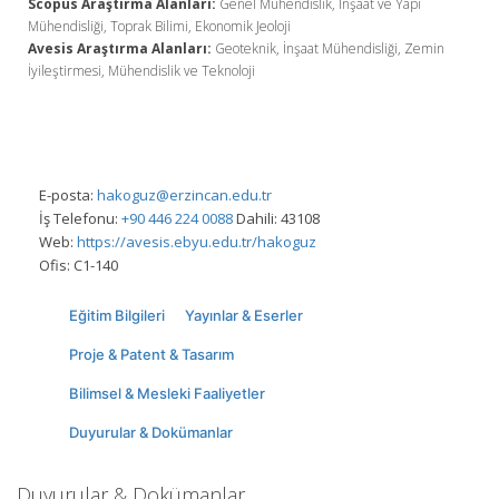
Scopus Araştırma Alanları:
Genel Mühendislik, İnşaat ve Yapı
Mühendisliği, Toprak Bilimi, Ekonomik Jeoloji
Avesis Araştırma Alanları:
Geoteknik, İnşaat Mühendisliği, Zemin
İyileştirmesi, Mühendislik ve Teknoloji
E-posta:
hakoguz@erzincan.edu.tr
İş Telefonu:
+90 446 224 0088
Dahili: 43108
Web:
https://avesis.ebyu.edu.tr/hakoguz
Ofis:
C1-140
Eğitim Bilgileri
Yayınlar & Eserler
Proje & Patent & Tasarım
Bilimsel & Mesleki Faaliyetler
Duyurular & Dokümanlar
Duyurular & Dokümanlar