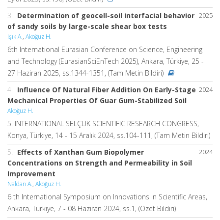
3.
Determination of geocell-soil interfacial behavior
2025
of sandy soils by large-scale shear box tests
Işık A.
,
Akoğuz H.
6th International Eurasian Conference on Science, Engineering
and Technology (EurasianSciEnTech 2025), Ankara, Türkiye, 25 -
27 Haziran 2025, ss.1344-1351, (Tam Metin Bildiri)
4.
Influence Of Natural Fiber Addition On Early-Stage
2024
Mechanical Properties Of Guar Gum-Stabilized Soil
Akoğuz H.
5. INTERNATIONAL SELÇUK SCIENTIFIC RESEARCH CONGRESS,
Konya, Türkiye, 14 - 15 Aralık 2024, ss.104-111, (Tam Metin Bildiri)
5.
Effects of Xanthan Gum Biopolymer
2024
Concentrations on Strength and Permeability in Soil
Improvement
Naldan A.
,
Akoğuz H.
6 th International Symposium on Innovations in Scientific Areas,
Ankara, Türkiye, 7 - 08 Haziran 2024, ss.1, (Özet Bildiri)