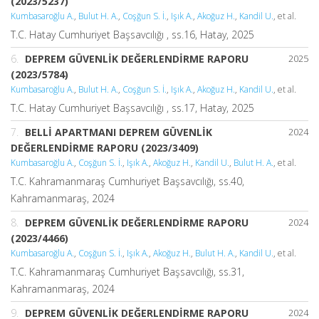
(2023/5237)
Kumbasaroğlu A.
,
Bulut H. A.
,
Coşğun S. İ.
,
Işık A.
,
Akoğuz H.
,
Kandil U.
, et al.
T.C. Hatay Cumhuriyet Başsavcılığı , ss.16, Hatay, 2025
6.
DEPREM GÜVENLİK DEĞERLENDİRME RAPORU
2025
(2023/5784)
Kumbasaroğlu A.
,
Bulut H. A.
,
Coşğun S. İ.
,
Işık A.
,
Akoğuz H.
,
Kandil U.
, et al.
T.C. Hatay Cumhuriyet Başsavcılığı , ss.17, Hatay, 2025
7.
BELLİ APARTMANI DEPREM GÜVENLİK
2024
DEĞERLENDİRME RAPORU (2023/3409)
Kumbasaroğlu A.
,
Coşğun S. İ.
,
Işık A.
,
Akoğuz H.
,
Kandil U.
,
Bulut H. A.
, et al.
T.C. Kahramanmaraş Cumhuriyet Başsavcılığı, ss.40,
Kahramanmaraş, 2024
8.
DEPREM GÜVENLİK DEĞERLENDİRME RAPORU
2024
(2023/4466)
Kumbasaroğlu A.
,
Coşğun S. İ.
,
Işık A.
,
Akoğuz H.
,
Bulut H. A.
,
Kandil U.
, et al.
T.C. Kahramanmaraş Cumhuriyet Başsavcılığı, ss.31,
Kahramanmaraş, 2024
9.
DEPREM GÜVENLİK DEĞERLENDİRME RAPORU
2024