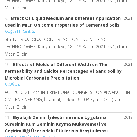
TECHNOLOGIES, Konya, Türkiye, 18 - 19 Kasım 2021, ss.1, (Tam
Metin Bildiri)
9.
Effect Of Liquid Medium and Different Application
2021
Used in MICP On Some Properties of Cemented Soils
Akoğuz H.
,
Çelik S.
5th INTERNATIONAL CONFERENCE ON ENGINEERING
TECHNOLOGIES, Konya, Türkiye, 18 - 19 Kasım 2021, ss.1, (Tam
Metin Bildiri)
10.
Effects of Molds of Different Width on The
2021
Permeability and Calcite Percentages of Sand Soil by
Microbial Carbonate Precipitation
AKOĞUZ H.
ACE 2020-21 14th INTERNATIONAL CONGRESS ON ADVANCES IN
CIVIL ENGINEERING, İstanbul, Türkiye, 6 - 08 Eylül 2021, (Tam
Metin Bildiri)
11.
Biyolojik Zemin İyileştirmesinde Uygulama
2019
Süresinin Kum Zeminin Kayma Mukavemeti ve
Geçirimliliği Üzerindeki Etkilerinin Araştırılması