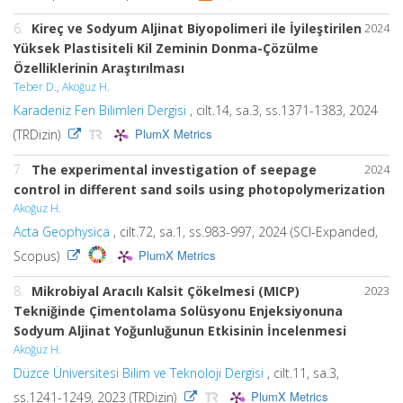
6.
Kireç ve Sodyum Aljinat Biyopolimeri ile İyileştirilen
2024
Yüksek Plastisiteli Kil Zeminin Donma-Çözülme
Özelliklerinin Araştırılması
Teber D.
,
Akoğuz H.
Karadeniz Fen Bilimleri Dergisi
, cilt.14, sa.3, ss.1371-1383, 2024
PlumX Metrics
(TRDizin)
7.
The experimental investigation of seepage
2024
control in different sand soils using photopolymerization
Akoğuz H.
Acta Geophysica
, cilt.72, sa.1, ss.983-997, 2024 (SCI-Expanded,
PlumX Metrics
Scopus)
8.
Mikrobiyal Aracılı Kalsit Çökelmesi (MICP)
2023
Tekniğinde Çimentolama Solüsyonu Enjeksiyonuna
Sodyum Aljinat Yoğunluğunun Etkisinin İncelenmesi
Akoğuz H.
Düzce Üniversitesi Bilim ve Teknoloji Dergisi
, cilt.11, sa.3,
PlumX Metrics
ss.1241-1249, 2023 (TRDizin)