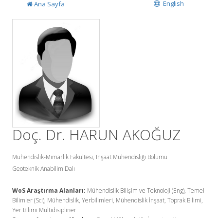
English
Ana Sayfa
Doç. Dr. HARUN AKOĞUZ
Mühendislik-Mimarlık Fakültesi, İnşaat Mühendisliği Bölümü
Geoteknik Anabilim Dalı
WoS Araştırma Alanları:
Mühendislik Bilişim ve Teknoloji (Eng), Temel
Bilimler (Sci), Mühendislik, Yerbilimleri, Mühendislik İnşaat, Toprak Bilimi,
Yer Bilimi Multidisipliner