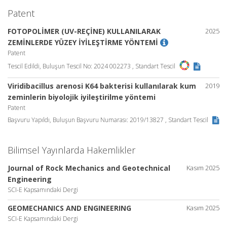
Patent
FOTOPOLİMER (UV-REÇİNE) KULLANILARAK
2025
ZEMİNLERDE YÜZEY İYİLEŞTİRME YÖNTEMİ
Patent
Tescil Edildi, Buluşun Tescil No: 2024 002273 , Standart Tescil
Viridibacillus arenosi K64 bakterisi kullanılarak kum
2019
zeminlerin biyolojik iyileştirilme yöntemi
Patent
Başvuru Yapıldı, Buluşun Başvuru Numarası: 2019/13827 , Standart Tescil
Bilimsel Yayınlarda Hakemlikler
Journal of Rock Mechanics and Geotechnical
Kasım 2025
Engineering
SCI-E Kapsamındaki Dergi
GEOMECHANICS AND ENGINEERING
Kasım 2025
SCI-E Kapsamındaki Dergi