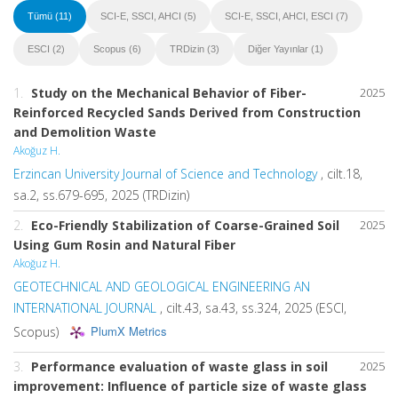
Tümü (11)
SCI-E, SSCI, AHCI (5)
SCI-E, SSCI, AHCI, ESCI (7)
ESCI (2)
Scopus (6)
TRDizin (3)
Diğer Yayınlar (1)
1.
Study on the Mechanical Behavior of Fiber-
2025
Reinforced Recycled Sands Derived from Construction
and Demolition Waste
Akoğuz H.
Erzincan University Journal of Science and Technology
, cilt.18,
sa.2, ss.679-695, 2025 (TRDizin)
2.
Eco-Friendly Stabilization of Coarse-Grained Soil
2025
Using Gum Rosin and Natural Fiber
Akoğuz H.
GEOTECHNICAL AND GEOLOGICAL ENGINEERING AN
INTERNATIONAL JOURNAL
, cilt.43, sa.43, ss.324, 2025 (ESCI,
PlumX Metrics
Scopus)
3.
Performance evaluation of waste glass in soil
2025
improvement: Influence of particle size of waste glass