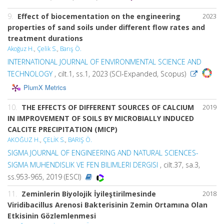
9.
Effect of biocementation on the engineering
2023
properties of sand soils under different flow rates and
treatment durations
Akoğuz H.
,
Çelik S.
,
Barış Ö.
INTERNATIONAL JOURNAL OF ENVIRONMENTAL SCIENCE AND
TECHNOLOGY
, cilt.1, ss.1, 2023 (SCI-Expanded, Scopus)
PlumX Metrics
10.
THE EFFECTS OF DIFFERENT SOURCES OF CALCIUM
2019
IN IMPROVEMENT OF SOILS BY MICROBIALLY INDUCED
CALCITE PRECIPITATION (MICP)
AKOĞUZ H.
,
ÇELİK S.
,
BARIŞ Ö.
SIGMA JOURNAL OF ENGINEERING AND NATURAL SCIENCES-
SIGMA MUHENDISLIK VE FEN BILIMLERI DERGISI
, cilt.37, sa.3,
ss.953-965, 2019 (ESCI)
11.
Zeminlerin Biyolojik İyileştirilmesinde
2018
Viridibacillus Arenosi Bakterisinin Zemin Ortamına Olan
Etkisinin Gözlemlenmesi