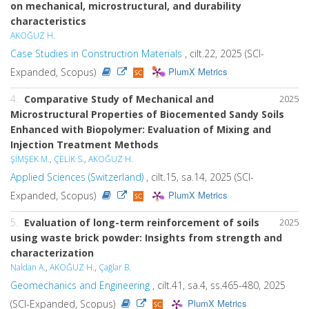
on mechanical, microstructural, and durability
characteristics
AKOĞUZ H.
Case Studies in Construction Materials
, cilt.22, 2025 (SCI-
PlumX Metrics
Expanded, Scopus)
4.
Comparative Study of Mechanical and
2025
Microstructural Properties of Biocemented Sandy Soils
Enhanced with Biopolymer: Evaluation of Mixing and
Injection Treatment Methods
ŞİMŞEK M.
,
ÇELİK S.
,
AKOĞUZ H.
Applied Sciences (Switzerland)
, cilt.15, sa.14, 2025 (SCI-
PlumX Metrics
Expanded, Scopus)
5.
Evaluation of long-term reinforcement of soils
2025
using waste brick powder: Insights from strength and
characterization
Naldan A.
,
AKOĞUZ H.
,
Çağlar B.
Geomechanics and Engineering
, cilt.41, sa.4, ss.465-480, 2025
PlumX Metrics
(SCI-Expanded, Scopus)