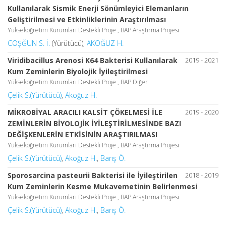
Kullanılarak Sismik Enerji Sönümleyici Elemanların
Geliştirilmesi ve Etkinliklerinin Araştırılması
Yükseköğretim Kurumları Destekli Proje , BAP Araştırma Projesi
COŞĞUN S. İ.
(Yürütücü),
AKOĞUZ H.
Viridibacillus Arenosi K64 Bakterisi Kullanılarak
2019 - 2021
Kum Zeminlerin Biyolojik İyileştirilmesi
Yükseköğretim Kurumları Destekli Proje , BAP Diğer
Çelik S.(Yürütücü)
,
Akoğuz H.
MİKROBİYAL ARACILI KALSİT ÇÖKELMESİ İLE
2019 - 2020
ZEMİNLERİN BİYOLOJİK İYİLEŞTİRİLMESİNDE BAZI
DEĞİŞKENLERİN ETKİSİNİN ARAŞTIRILMASI
Yükseköğretim Kurumları Destekli Proje , BAP Araştırma Projesi
Çelik S.(Yürütücü)
,
Akoğuz H.
,
Barış Ö.
Sporosarcina pasteurii Bakterisi ile İyileştirilen
2018 - 2019
Kum Zeminlerin Kesme Mukavemetinin Belirlenmesi
Yükseköğretim Kurumları Destekli Proje , BAP Araştırma Projesi
Çelik S.(Yürütücü)
,
Akoğuz H.
,
Barış Ö.