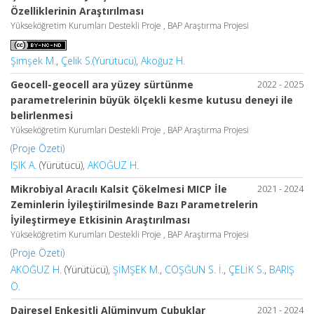
Özelliklerinin Araştırılması
Yükseköğretim Kurumları Destekli Proje , BAP Araştırma Projesi
Şimşek M.
,
Çelik S.(Yürütücü)
,
Akoğuz H.
Geocell-geocell ara yüzey sürtünme
2022 - 2025
parametrelerinin büyük ölçekli kesme kutusu deneyi ile
belirlenmesi
Yükseköğretim Kurumları Destekli Proje , BAP Araştırma Projesi
(Proje Özeti)
IŞIK A.
(Yürütücü),
AKOĞUZ H.
Mikrobiyal Aracılı Kalsit Çökelmesi MICP İle
2021 - 2024
Zeminlerin İyileştirilmesinde Bazı Parametrelerin
İyileştirmeye Etkisinin Araştırılması
Yükseköğretim Kurumları Destekli Proje , BAP Araştırma Projesi
(Proje Özeti)
AKOĞUZ H.
(Yürütücü),
ŞİMŞEK M.
,
COŞĞUN S. İ.
,
ÇELİK S.
,
BARIŞ
Ö.
Dairesel Enkesitli Alüminyum Çubuklar
2021 - 2024