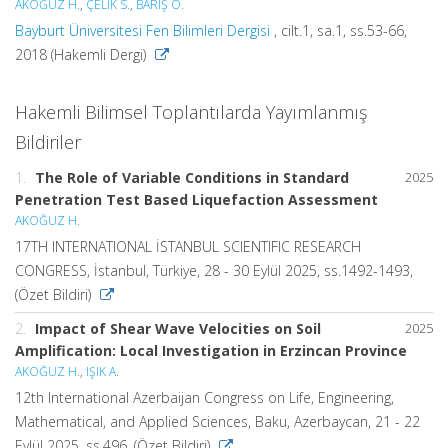
AKOĞUZ H.
,
ÇELİK S.
,
BARIŞ Ö.
Bayburt Üniversitesi Fen Bilimleri Dergisi
, cilt.1, sa.1, ss.53-66,
2018 (Hakemli Dergi)
Hakemli Bilimsel Toplantılarda Yayımlanmış
Bildiriler
1.
The Role of Variable Conditions in Standard
2025
Penetration Test Based Liquefaction Assessment
AKOĞUZ H.
17TH INTERNATIONAL İSTANBUL SCIENTIFIC RESEARCH
CONGRESS, İstanbul, Türkiye, 28 - 30 Eylül 2025, ss.1492-1493,
(Özet Bildiri)
2.
Impact of Shear Wave Velocities on Soil
2025
Amplification: Local Investigation in Erzincan Province
AKOĞUZ H.
,
IŞIK A.
12th International Azerbaijan Congress on Life, Engineering,
Mathematical, and Applied Sciences, Baku, Azerbaycan, 21 - 22
Eylül 2025, ss.496, (Özet Bildiri)