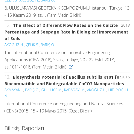
ÇELİK S.
,
AKOĞUZ H.
,
BARIŞ Ö.
8. ULUSLARARASI GEOTEKNİK SEMPOZYUMU, İstanbul, Türkiye, 13
- 15 Kasım 2019, ss.1, (Tam Metin Bildiri)
12.
The Effect of Different Flow Rates on the Calcite
2018
Percentage and Seepage Rate in Biological Improvement
of Soils
AKOĞUZ H.
,
ÇELİK S.
,
BARIŞ Ö.
The International Conference on Innovative Engineering
Applications (CIEA' 2018), Sivas, Türkiye, 20 - 22 Eylül 2018,
ss.1011-1016, (Tam Metin Bildiri)
13.
Biosynthesis Potential of Bacillus subtilis K101 for
2015
Biocompatible and Biodegradable CaCO3 Nanoparticles
AKMAYAN İ.
,
BARIŞ Ö.
,
GÜLLÜCE M.
,
KARADAYI M.
,
AKOĞUZ H.
,
HIDIROĞLU
N.
International Conference on Engineering and Natural Sciences
(ICENS) 2015, 15 - 19 Mayıs 2015, (Özet Bildiri)
Bilirkişi Raporları