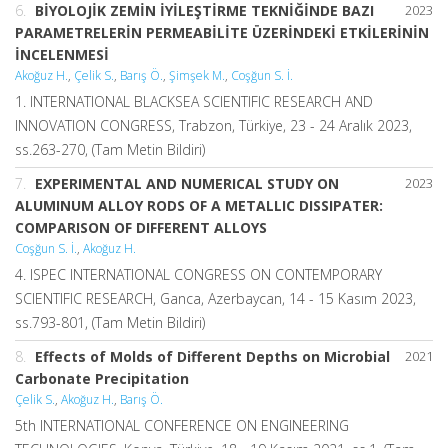
6.
BİYOLOJİK ZEMİN İYİLEŞTİRME TEKNİĞİNDE BAZI
2023
PARAMETRELERİN PERMEABİLİTE ÜZERİNDEKİ ETKİLERİNİN
İNCELENMESİ
Akoğuz H.
,
Çelik S.
,
Barış Ö.
,
Şimşek M.
,
Coşğun S. İ.
1. INTERNATIONAL BLACKSEA SCIENTIFIC RESEARCH AND
INNOVATION CONGRESS, Trabzon, Türkiye, 23 - 24 Aralık 2023,
ss.263-270, (Tam Metin Bildiri)
7.
EXPERIMENTAL AND NUMERICAL STUDY ON
2023
ALUMINUM ALLOY RODS OF A METALLIC DISSIPATER:
COMPARISON OF DIFFERENT ALLOYS
Coşğun S. İ.
,
Akoğuz H.
4. ISPEC INTERNATIONAL CONGRESS ON CONTEMPORARY
SCIENTIFIC RESEARCH, Ganca, Azerbaycan, 14 - 15 Kasım 2023,
ss.793-801, (Tam Metin Bildiri)
8.
Effects of Molds of Different Depths on Microbial
2021
Carbonate Precipitation
Çelik S.
,
Akoğuz H.
,
Barış Ö.
5th INTERNATIONAL CONFERENCE ON ENGINEERING