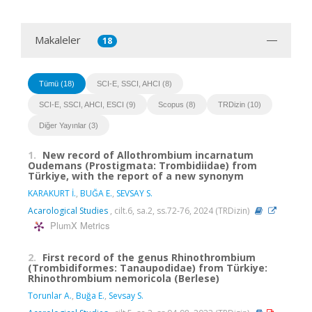
Makaleler
18
Tümü (18)
SCI-E, SSCI, AHCI (8)
SCI-E, SSCI, AHCI, ESCI (9)
Scopus (8)
TRDizin (10)
Diğer Yayınlar (3)
1.
New record of Allothrombium incarnatum
Oudemans (Prostigmata: Trombidiidae) from
Türkiye, with the report of a new synonym
KARAKURT İ.
,
BUĞA E.
,
SEVSAY S.
Acarological Studies
, cilt.6, sa.2, ss.72-76, 2024 (TRDizin)
PlumX Metrics
2.
First record of the genus Rhinothrombium
(Trombidiformes: Tanaupodidae) from Türkiye:
Rhinothrombium nemoricola (Berlese)
Torunlar A.
,
Buğa E.
,
Sevsay S.