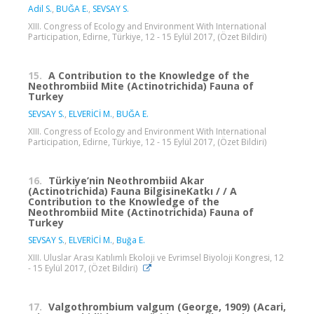
Adil S.
,
BUĞA E.
,
SEVSAY S.
XIII. Congress of Ecology and Environment With International
Participation, Edirne, Türkiye, 12 - 15 Eylül 2017, (Özet Bildiri)
15.
A Contribution to the Knowledge of the
Neothrombiid Mite (Actinotrichida) Fauna of
Turkey
SEVSAY S.
,
ELVERİCİ M.
,
BUĞA E.
XIII. Congress of Ecology and Environment With International
Participation, Edirne, Türkiye, 12 - 15 Eylül 2017, (Özet Bildiri)
16.
Türkiye’nin Neothrombiid Akar
(Actinotrichida) Fauna BilgisineKatkı / / A
Contribution to the Knowledge of the
Neothrombiid Mite (Actinotrichida) Fauna of
Turkey
SEVSAY S.
,
ELVERİCİ M.
,
Buğa E.
XIII. Uluslar Arası Katılımlı Ekoloji ve Evrimsel Biyoloji Kongresi, 12
- 15 Eylül 2017, (Özet Bildiri)
17.
Valgothrombium valgum (George, 1909) (Acari,