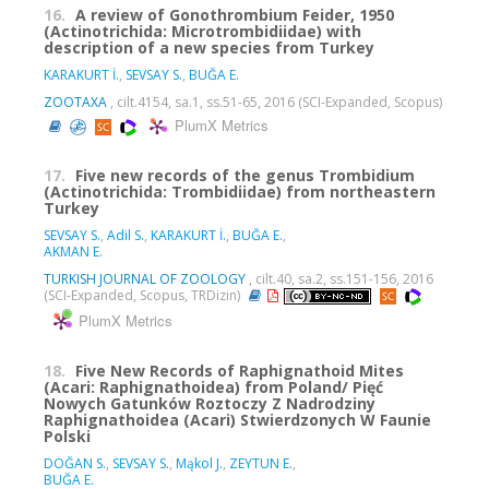
16.
A review of Gonothrombium Feider, 1950
(Actinotrichida: Microtrombidiidae) with
description of a new species from Turkey
KARAKURT İ.
,
SEVSAY S.
,
BUĞA E.
ZOOTAXA
, cilt.4154, sa.1, ss.51-65, 2016 (SCI-Expanded, Scopus)
PlumX Metrics
17.
Five new records of the genus Trombidium
(Actinotrichida: Trombidiidae) from northeastern
Turkey
SEVSAY S.
,
Adil S.
,
KARAKURT İ.
,
BUĞA E.
,
AKMAN E.
TURKISH JOURNAL OF ZOOLOGY
, cilt.40, sa.2, ss.151-156, 2016
(SCI-Expanded, Scopus, TRDizin)
PlumX Metrics
18.
Five New Records of Raphignathoid Mites
(Acari: Raphignathoidea) from Poland/ Pięć
Nowych Gatunków Roztoczy Z Nadrodziny
Raphignathoidea (Acari) Stwierdzonych W Faunie
Polski
DOĞAN S.
,
SEVSAY S.
,
Mąkol J.
,
ZEYTUN E.
,
BUĞA E.