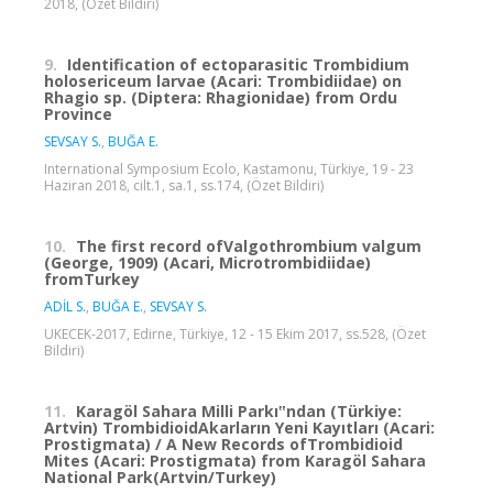
2018, (Özet Bildiri)
9.
Identification of ectoparasitic Trombidium
holosericeum larvae (Acari: Trombidiidae) on
Rhagio sp. (Diptera: Rhagionidae) from Ordu
Province
SEVSAY S.
,
BUĞA E.
International Symposium Ecolo, Kastamonu, Türkiye, 19 - 23
Haziran 2018, cilt.1, sa.1, ss.174, (Özet Bildiri)
10.
The first record ofValgothrombium valgum
(George, 1909) (Acari, Microtrombidiidae)
fromTurkey
ADİL S.
,
BUĞA E.
,
SEVSAY S.
UKECEK-2017, Edirne, Türkiye, 12 - 15 Ekim 2017, ss.528, (Özet
Bildiri)
11.
Karagöl Sahara Milli Parkı‟ndan (Türkiye:
Artvin) TrombidioidAkarların Yeni Kayıtları (Acari:
Prostigmata) / A New Records ofTrombidioid
Mites (Acari: Prostigmata) from Karagöl Sahara
National Park(Artvin/Turkey)