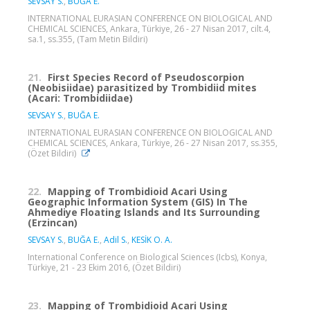
SEVSAY S.
,
BUĞA E.
INTERNATIONAL EURASIAN CONFERENCE ON BIOLOGICAL AND
CHEMICAL SCIENCES, Ankara, Türkiye, 26 - 27 Nisan 2017, cilt.4,
sa.1, ss.355, (Tam Metin Bildiri)
21.
First Species Record of Pseudoscorpion
(Neobisiidae) parasitized by Trombidiid mites
(Acari: Trombidiidae)
SEVSAY S.
,
BUĞA E.
INTERNATIONAL EURASIAN CONFERENCE ON BIOLOGICAL AND
CHEMICAL SCIENCES, Ankara, Türkiye, 26 - 27 Nisan 2017, ss.355,
(Özet Bildiri)
22.
Mapping of Trombidioid Acari Using
Geographic Information System (GIS) In The
Ahmediye Floating Islands and Its Surrounding
(Erzincan)
SEVSAY S.
,
BUĞA E.
,
Adil S.
,
KESİK O. A.
International Conference on Biological Sciences (Icbs), Konya,
Türkiye, 21 - 23 Ekim 2016, (Özet Bildiri)
23.
Mapping of Trombidioid Acari Using