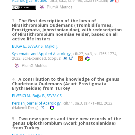
Acarological Studies
, cilt.5, sa.2, ss.94-98, 2023 (TRDizin)
PlumX Metrics
3.
The first description of the larva of
Hirstithrombium Oudemans (Trombidiformes,
Prostigmata, Johnstonianidae), with redescription
of Hirstithrombium noemiae Feider, based on all
active life instars
BUGA E.
,
SEVSAY S.
,
Mąkol J.
Systematic and Applied Acarology
, cilt.27, sa.9, ss.1755-1774,
2022 (SCI-Expanded, Scopus)
PlumX Metrics
4.
A contribution to the knowledge of the genus
Charletonia Oudemans (Acari: Prostigmata:
Erythraeidae) from Turkey
ELVERİCİ M.
,
Buğa E.
,
SEVSAY S.
Persian journal of Acarology
, cilt.11, sa.3, ss.471-482, 2022
(Hakemli Dergi)
5.
Two new species and three new records of the
genus Diplothrombium (Acari: Johnstonianidae)
from Turkey