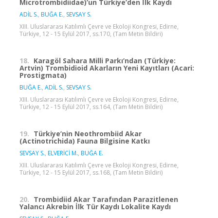
Microtrombidiidae)’un Türkiye’den İlk Kaydı
ADİL S.
,
BUĞA E.
,
SEVSAY S.
XIII. Uluslararası Katılımlı Çevre ve Ekoloji Kongresi, Edirne,
Türkiye, 12 - 15 Eylül 2017, ss.170, (Tam Metin Bildiri)
18.
Karagöl Sahara Milli Parkı’ndan (Türkiye:
Artvin) Trombidioid Akarların Yeni Kayıtları (Acari:
Prostigmata)
BUĞA E.
,
ADİL S.
,
SEVSAY S.
XIII. Uluslararası Katılımlı Çevre ve Ekoloji Kongresi, Edirne,
Türkiye, 12 - 15 Eylül 2017, ss.164, (Tam Metin Bildiri)
19.
Türkiye’nin Neothrombiid Akar
(Actinotrichida) Fauna Bilgisine Katkı
SEVSAY S.
,
ELVERİCİ M.
,
BUĞA E.
XIII. Uluslararası Katılımlı Çevre ve Ekoloji Kongresi, Edirne,
Türkiye, 12 - 15 Eylül 2017, ss.168, (Tam Metin Bildiri)
20.
Trombidiid Akar Tarafından Parazitlenen
Yalancı Akrebin İlk Tür Kaydı Lokalite Kaydı