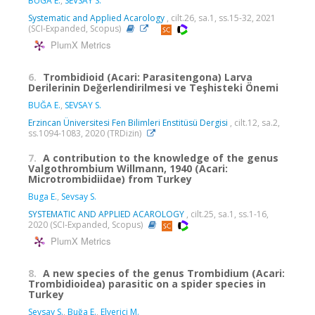
BUGA E.
,
SEVSAY S.
Systematic and Applied Acarology
, cilt.26, sa.1, ss.15-32, 2021
(SCI-Expanded, Scopus)
PlumX Metrics
6.
Trombidioid (Acari: Parasitengona) Larva
Derilerinin Değerlendirilmesi ve Teşhisteki Önemi
BUĞA E.
,
SEVSAY S.
Erzincan Üniversitesi Fen Bilimleri Enstitüsü Dergisi
, cilt.12, sa.2,
ss.1094-1083, 2020 (TRDizin)
7.
A contribution to the knowledge of the genus
Valgothrombium Willmann, 1940 (Acari:
Microtrombidiidae) from Turkey
Buga E.
,
Sevsay S.
SYSTEMATIC AND APPLIED ACAROLOGY
, cilt.25, sa.1, ss.1-16,
2020 (SCI-Expanded, Scopus)
PlumX Metrics
8.
A new species of the genus Trombidium (Acari:
Trombidioidea) parasitic on a spider species in
Turkey
Sevsay S.
,
Buğa E.
,
Elverici M.