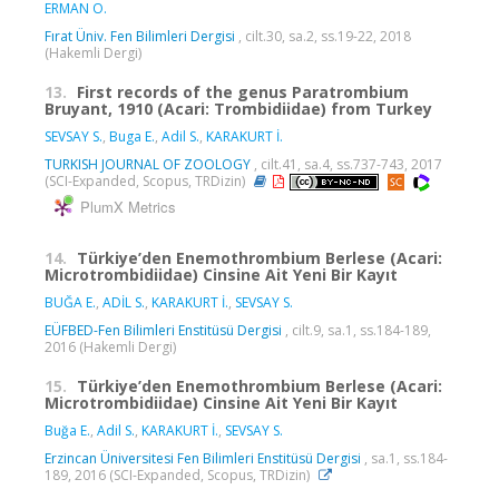
ERMAN O.
Fırat Üniv. Fen Bilimleri Dergisi
, cilt.30, sa.2, ss.19-22, 2018
(Hakemli Dergi)
13.
First records of the genus Paratrombium
Bruyant, 1910 (Acari: Trombidiidae) from Turkey
SEVSAY S.
,
Buga E.
,
Adil S.
,
KARAKURT İ.
TURKISH JOURNAL OF ZOOLOGY
, cilt.41, sa.4, ss.737-743, 2017
(SCI-Expanded, Scopus, TRDizin)
PlumX Metrics
14.
Türkiye’den Enemothrombium Berlese (Acari:
Microtrombidiidae) Cinsine Ait Yeni Bir Kayıt
BUĞA E.
,
ADİL S.
,
KARAKURT İ.
,
SEVSAY S.
EÜFBED-Fen Bilimleri Enstitüsü Dergisi
, cilt.9, sa.1, ss.184-189,
2016 (Hakemli Dergi)
15.
Türkiye’den Enemothrombium Berlese (Acari:
Microtrombidiidae) Cinsine Ait Yeni Bir Kayıt
Buğa E.
,
Adil S.
,
KARAKURT İ.
,
SEVSAY S.
Erzincan Üniversitesi Fen Bilimleri Enstitüsü Dergisi
, sa.1, ss.184-
189, 2016 (SCI-Expanded, Scopus, TRDizin)