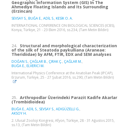
Geographic Information System (GIS) In The
Ahmediye Floating Islands and Its Surrounding
(Erzincan)
SEVSAY S.
,
BUĞA E.
,
ADİL S.
,
KESİK O. A.
INTERNATIONAL CONFERENCE ON BIOLOGICAL SCIENCES (ICBS),
Konya, Türkiye, 21 - 23 Ekim 2016, ss.234, (Tam Metin Bildiri)
24.
Structural and morphological characterization
of the silk of Steatoda paykulliana (Araneae:
Theridiidae) by AFM, FTIR, EDX and SEM analyses
DOĞAN S.
,
ÇAĞLAR B.
,
ÇIRAK Ç.
,
ÇAĞLAR M.
,
BUĞA E.
,
ELVERİCİ M.
International Physics Conference at the Anatolian Peak (IPCAP),
Erzurum, Türkiye, 25 - 27 Şubat 2016, ss.290, (Tam Metin Bildiri)
25.
Arthropodlar Üzerindeki Parazit Kadife Akarlar
(Trombidioidea)
BUĞA E.
,
ADİL S.
,
SEVSAY S.
,
ADIGÜZELLİ G.
,
AKSOY H.
2. Ulusal Zooloji Kongresi, Afyon, Türkiye, 28 - 31 Ağustos 2015,
ss.13, (Tam Metin Bildiri)