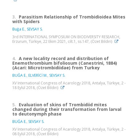
3.
Parasitism Relationship of Trombidioidea Mites
with Spiders
Buğa E.
,
SEVSAY S.
3rd INTERNATIONAL SYMPOSIUM ON BIODIVERSITY RESEARCH,
Erzurum, Türkiye, 22 Ekim 2021, cilt.1, ss.147, (Özet Bildiri)
4.
A new locality record and distribution of
Enemothrombium bifoliosum (Canestrini, 1884)
(Acari: Microtrombidiidae) from Turkey
BUĞA E.
,
ELVERİCİ M.
,
SEVSAY S.
XV International Congress of Acarology 2018, Antalya, Türkiye, 2 -
18 Eylül 2018, (Özet Bildiri)
5.
Evaluation of skins of Trombidiid mites
changed during their transformation from larval
to deutonymph phase
BUĞA E.
,
SEVSAY S.
XV International Congress of Acarology 2018, Antalya, Türkiye, 2 -
08 Eylül 2018, (Özet Bildiri)