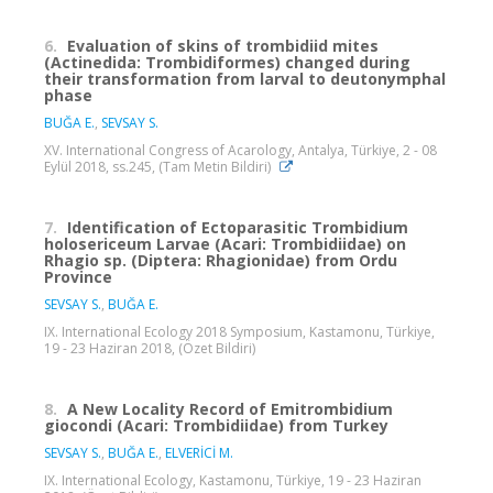
6.
Evaluation of skins of trombidiid mites
(Actinedida: Trombidiformes) changed during
their transformation from larval to deutonymphal
phase
BUĞA E.
,
SEVSAY S.
XV. International Congress of Acarology, Antalya, Türkiye, 2 - 08
Eylül 2018, ss.245, (Tam Metin Bildiri)
7.
Identification of Ectoparasitic Trombidium
holosericeum Larvae (Acari: Trombidiidae) on
Rhagio sp. (Diptera: Rhagionidae) from Ordu
Province
SEVSAY S.
,
BUĞA E.
IX. International Ecology 2018 Symposium, Kastamonu, Türkiye,
19 - 23 Haziran 2018, (Özet Bildiri)
8.
A New Locality Record of Emitrombidium
giocondi (Acari: Trombidiidae) from Turkey
SEVSAY S.
,
BUĞA E.
,
ELVERİCİ M.
IX. International Ecology, Kastamonu, Türkiye, 19 - 23 Haziran