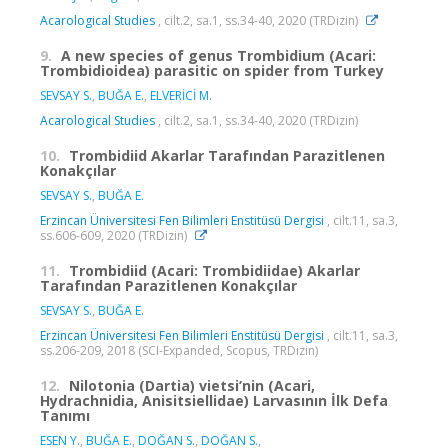
Acarological Studies
, cilt.2, sa.1, ss.34-40, 2020 (TRDizin)
9.
A new species of genus Trombidium (Acari:
Trombidioidea) parasitic on spider from Turkey
SEVSAY S.
,
BUĞA E.
,
ELVERİCİ M.
Acarological Studies
, cilt.2, sa.1, ss.34-40, 2020 (TRDizin)
10.
Trombidiid Akarlar Tarafından Parazitlenen
Konakçılar
SEVSAY S.
,
BUĞA E.
Erzincan Üniversitesi Fen Bilimleri Enstitüsü Dergisi
, cilt.11, sa.3,
ss.606-609, 2020 (TRDizin)
11.
Trombidiid (Acari: Trombidiidae) Akarlar
Tarafından Parazitlenen Konakçılar
SEVSAY S.
,
BUĞA E.
Erzincan Üniversitesi Fen Bilimleri Enstitüsü Dergisi
, cilt.11, sa.3,
ss.206-209, 2018 (SCI-Expanded, Scopus, TRDizin)
12.
Nilotonia (Dartia) vietsi’nin (Acari,
Hydrachnidia, Anisitsiellidae) Larvasının İlk Defa
Tanımı
ESEN Y.
,
BUĞA E.
,
DOĞAN S.
,
DOĞAN S.
,