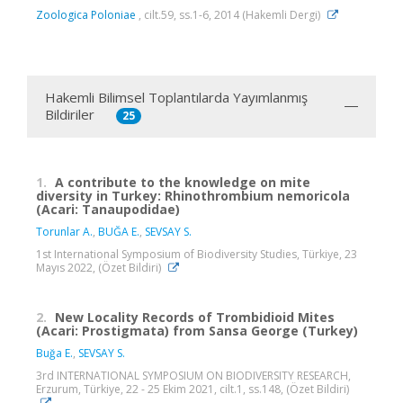
Zoologica Poloniae
, cilt.59, ss.1-6, 2014 (Hakemli Dergi)
Hakemli Bilimsel Toplantılarda Yayımlanmış
Bildiriler
25
1.
A contribute to the knowledge on mite
diversity in Turkey: Rhinothrombium nemoricola
(Acari: Tanaupodidae)
Torunlar A.
,
BUĞA E.
,
SEVSAY S.
1st International Symposium of Biodiversity Studies, Türkiye, 23
Mayıs 2022, (Özet Bildiri)
2.
New Locality Records of Trombidioid Mites
(Acari: Prostigmata) from Sansa George (Turkey)
Buğa E.
,
SEVSAY S.
3rd INTERNATIONAL SYMPOSIUM ON BIODIVERSITY RESEARCH,
Erzurum, Türkiye, 22 - 25 Ekim 2021, cilt.1, ss.148, (Özet Bildiri)