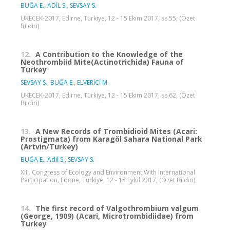
BUĞA E.
,
ADİL S.
,
SEVSAY S.
UKECEK-2017, Edirne, Türkiye, 12 - 15 Ekim 2017, ss.55, (Özet
Bildiri)
12.
A Contribution to the Knowledge of the
Neothrombiid Mite(Actinotrichida) Fauna of
Turkey
SEVSAY S.
,
BUĞA E.
,
ELVERİCİ M.
UKECEK-2017, Edirne, Türkiye, 12 - 15 Ekim 2017, ss.62, (Özet
Bildiri)
13.
A New Records of Trombidioid Mites (Acari:
Prostigmata) from Karagöl Sahara National Park
(Artvin/Turkey)
BUĞA E.
,
Adil S.
,
SEVSAY S.
XIII. Congress of Ecology and Environment With International
Participation, Edirne, Türkiye, 12 - 15 Eylül 2017, (Özet Bildiri)
14.
The first record of Valgothrombium valgum
(George, 1909) (Acari, Microtrombidiidae) from
Turkey