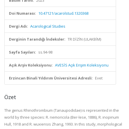
Basım Tarihi:
2023
Doi Numarası:
10.47121/acarolstud.1320368
Dergi Adı:
Acarological Studies
Derginin Tarandığı İndeksler:
TR DİZİN (ULAKBİM)
Sayfa Sayıları:
ss.94-98
Açık Arşiv Koleksiyonu:
AVESİS Açık Erişim Koleksiyonu
Erzincan Binali Yıldırım Üniversitesi Adresli:
Evet
Özet
The genus Rhinothrombium (Tanaupodidae) is represented in the
world by three species: R. nemoricola (Ber-lese, 1886), R. inopinum
Hull, 1918 and R. wuxiensis Zhang, 1993. In this study, morphological