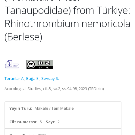
Tanaupodidae) from Türkiye:
Rhinothrombium nemoricola
(Berlese)
Torunlar A.
,
Buğa E.
,
Sevsay S.
Acarological Studies, cilt.5, sa.2, ss.94-98, 2023 (TRDizin)
Yayın Türü:
Makale / Tam Makale
Cilt numarası:
5
Sayı:
2