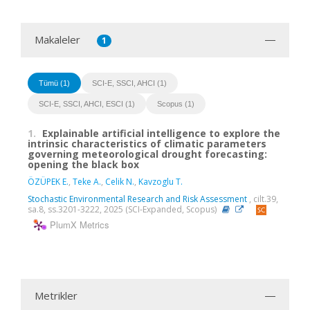
Makaleler
1
Tümü (1)
SCI-E, SSCI, AHCI (1)
SCI-E, SSCI, AHCI, ESCI (1)
Scopus (1)
1.
Explainable artificial intelligence to explore the
intrinsic characteristics of climatic parameters
governing meteorological drought forecasting:
opening the black box
ÖZÜPEK E.
,
Teke A.
,
Celik N.
,
Kavzoglu T.
Stochastic Environmental Research and Risk Assessment
, cilt.39,
sa.8, ss.3201-3222, 2025 (SCI-Expanded, Scopus)
PlumX Metrics
Metrikler