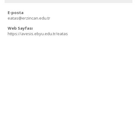
E-posta
eatas@erzincan.edu.tr
Web Sayfası
https://avesis.ebyu.edu.tr/eatas