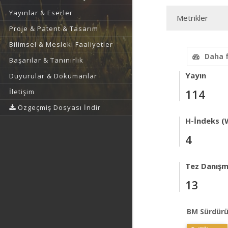
Yayınlar & Eserler
Metrikler
Proje & Patent & Tasarım
Bilimsel & Mesleki Faaliyetler
Daha 
Başarılar & Tanınırlık
Yayın
Duyurular & Dokümanlar
114
İletişim
Özgeçmiş Dosyası İndir
H-İndeks (
4
Tez Danışm
13
BM Sürdürü