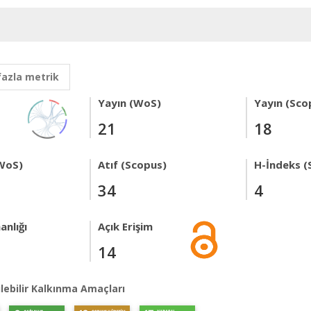
fazla metrik
Yayın (WoS)
Yayın (Sco
21
18
WoS)
Atıf (Scopus)
H-İndeks (
34
4
anlığı
Açık Erişim
14
lebilir Kalkınma Amaçları