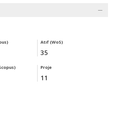
pus)
Atıf (WoS)
35
Scopus)
Proje
11