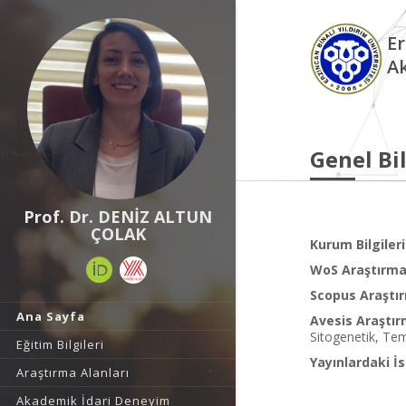
Er
A
Genel Bil
Prof. Dr. DENİZ ALTUN
ÇOLAK
Kurum Bilgileri
WoS Araştırma 
Scopus Araştır
Ana Sayfa
Avesis Araştır
Sitogenetik, Tem
Eğitim Bilgileri
Yayınlardaki İs
Araştırma Alanları
Akademik İdari Deneyim