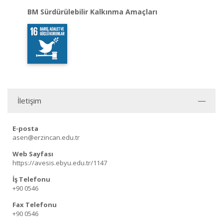
BM Sürdürülebilir Kalkınma Amaçları
İletişim
E-posta
asen@erzincan.edu.tr
Web Sayfası
https://avesis.ebyu.edu.tr/1147
İş Telefonu
+90 0546
Fax Telefonu
+90 0546