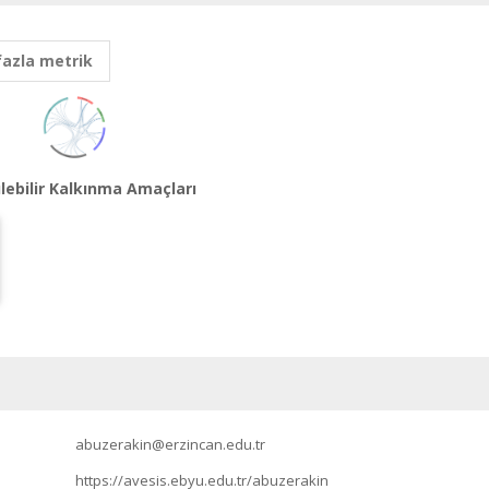
fazla metrik
lebilir Kalkınma Amaçları
abuzerakin@erzincan.edu.tr
https://avesis.ebyu.edu.tr/abuzerakin