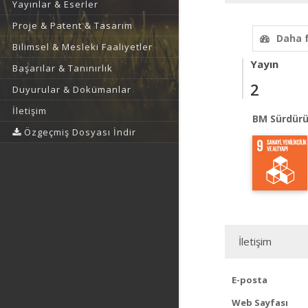
Yayınlar & Eserler
Proje & Patent & Tasarım
Daha 
Bilimsel & Mesleki Faaliyetler
Yayın
Başarılar & Tanınırlık
2
Duyurular & Dokümanlar
İletişim
BM Sürdürü
Özgeçmiş Dosyası İndir
İletişim
E-posta
Web Sayfası