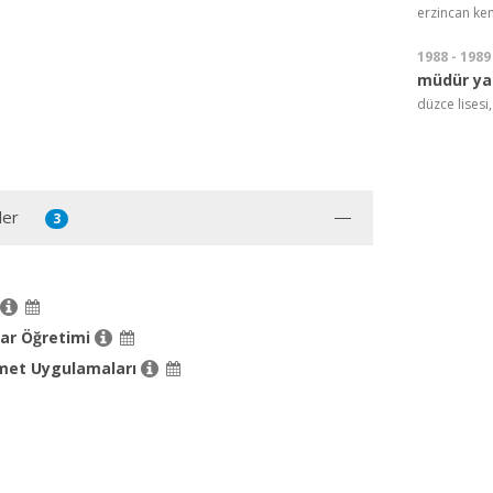
erzincan kem
1988 - 1989
müdür ya
düzce lisesi
ler
3
lar Öğretimi
met Uygulamaları