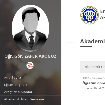
Er
A
Akademi
Öğr. Gör. ZAFER AKOĞUZ
Akademik Ün
Ana Sayfa
1998 - Devam E
Öğretim Görev
Eğitim Bilgileri
Erzincan Binali Y
Araştırma Alanları
Akademik İdari Deneyim