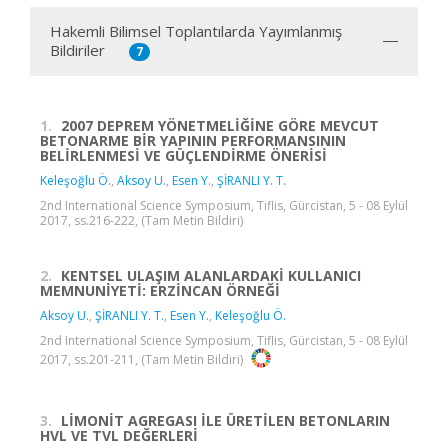
Hakemli Bilimsel Toplantılarda Yayımlanmış
Bildiriler
7
1.
2007 DEPREM YÖNETMELİĞİNE GÖRE MEVCUT
BETONARME BİR YAPININ PERFORMANSININ
BELİRLENMESİ VE GÜÇLENDİRME ÖNERİSİ
Keleşoğlu Ö.
,
Aksoy U.
,
Esen Y.
,
ŞİRANLI Y. T.
2nd International Science Symposium, Tiflis, Gürcistan, 5 - 08 Eylül
2017, ss.216-222, (Tam Metin Bildiri)
2.
KENTSEL ULAŞIM ALANLARDAKİ KULLANICI
MEMNUNİYETİ: ERZİNCAN ÖRNEĞİ
Aksoy U.
,
ŞİRANLI Y. T.
,
Esen Y.
,
Keleşoğlu Ö.
2nd International Science Symposium, Tiflis, Gürcistan, 5 - 08 Eylül
2017, ss.201-211, (Tam Metin Bildiri)
3.
LİMONİT AGREGASI İLE ÜRETİLEN BETONLARIN
HVL VE TVL DEĞERLERİ