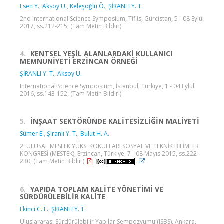
Esen Y.
,
Aksoy U.
,
Keleşoğlu Ö.
,
ŞİRANLI Y. T.
2nd International Science Symposium, Tiflis, Gürcistan, 5 - 08 Eylül
2017, ss.212-215, (Tam Metin Bildiri)
4.
KENTSEL YEŞİL ALANLARDAKİ KULLANICI
MEMNUNİYETİ ERZİNCAN ÖRNEĞİ
ŞİRANLI Y. T.
,
Aksoy U.
International Science Symposium, İstanbul, Türkiye, 1 - 04 Eylül
2016, ss.143-152, (Tam Metin Bildiri)
5.
İNŞAAT SEKTÖRÜNDE KALİTESİZLİĞİN MALİYETİ
Sümer E.
,
Şiranlı Y. T.
,
Bulut H. A.
2. ULUSAL MESLEK YÜKSEKOKULLARI SOSYAL VE TEKNİK BİLİMLER
KONGRESİ (MESTEK), Erzincan, Türkiye, 7 - 08 Mayıs 2015, ss.222-
230, (Tam Metin Bildiri)
6.
YAPIDA TOPLAM KALİTE YÖNETİMİ VE
SÜRDÜRÜLEBİLİR KALİTE
Ekinci C. E.
,
ŞİRANLI Y. T.
Uluslararası Sürdürülebilir Yapılar Sempozyumu (ISBS), Ankara,