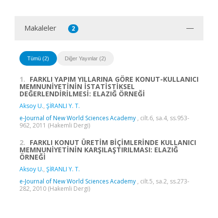
Makaleler
2
Tümü (2)
Diğer Yayınlar (2)
1.
FARKLI YAPIM YILLARINA GÖRE KONUT-KULLANICI
MEMNUNİYETİNİN İSTATİSTİKSEL
DEĞERLENDİRİLMESİ: ELAZIĞ ÖRNEĞİ
Aksoy U.
,
ŞİRANLI Y. T.
e-Journal of New World Sciences Academy
, cilt.6, sa.4, ss.953-
962, 2011 (Hakemli Dergi)
2.
FARKLI KONUT ÜRETİM BİÇİMLERİNDE KULLANICI
MEMNUNİYETİNİN KARŞILAŞTIRILMASI: ELAZIĞ
ÖRNEĞİ
Aksoy U.
,
ŞİRANLI Y. T.
e-Journal of New World Sciences Academy
, cilt.5, sa.2, ss.273-
282, 2010 (Hakemli Dergi)