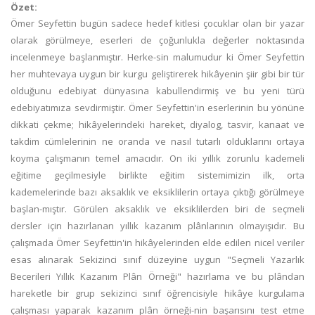
Özet:
Ömer Seyfettin bugün sadece hedef kitlesi çocuklar olan bir yazar
olarak görülmeye, eserleri de çoğunlukla değerler noktasında
incelenmeye başlanmıştır. Herke-sin malumudur ki Ömer Seyfettin
her muhtevaya uygun bir kurgu geliştirerek hikâyenin şiir gibi bir tür
olduğunu edebiyat dünyasına kabullendirmiş ve bu yeni türü
edebiyatımıza sevdirmiştir. Ömer Seyfettin'in eserlerinin bu yönüne
dikkati çekme; hikâyelerindeki hareket, diyalog, tasvir, kanaat ve
takdim cümlelerinin ne oranda ve nasıl tutarlı olduklarını ortaya
koyma çalışmanın temel amacıdır. On iki yıllık zorunlu kademeli
eğitime geçilmesiyle birlikte eğitim sistemimizin ilk, orta
kademelerinde bazı aksaklık ve eksiklilerin ortaya çıktığı görülmeye
başlan-mıştır. Görülen aksaklık ve eksiklilerden biri de seçmeli
dersler için hazırlanan yıllık kazanım plânlarının olmayışıdır. Bu
çalışmada Ömer Seyfettin'in hikâyelerinden elde edilen nicel veriler
esas alınarak Sekizinci sınıf düzeyine uygun "Seçmeli Yazarlık
Becerileri Yıllık Kazanım Plân Örneği" hazırlama ve bu plândan
hareketle bir grup sekizinci sınıf öğrencisiyle hikâye kurgulama
çalışması yaparak kazanım plân örneği-nin başarısını test etme