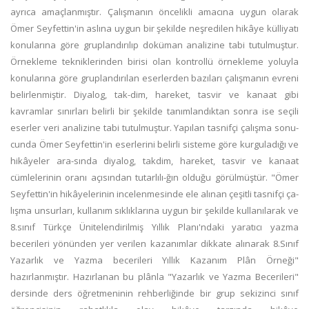
ayrıca amaçlanmıştır. Çalışmanın öncelikli amacına uygun olarak
Ömer Seyfettin'in aslına uygun bir şekilde neşredilen hikâye külliyatı
konularına göre gruplandırılıp doküman analizine tabi tutulmuştur.
Örnekleme tekniklerinden birisi olan kontrollü örnekleme yoluyla
konularına göre gruplandırılan eserlerden bazıları çalışmanın evreni
belirlenmiştir. Diyalog, tak-dim, hareket, tasvir ve kanaat gibi
kavramlar sınırları belirli bir şekilde tanımlandıktan sonra ise seçili
eserler veri analizine tabi tutulmuştur. Yapılan tasnifçi çalışma sonu-
cunda Ömer Seyfettin'in eserlerini belirli sisteme göre kurguladığı ve
hikâyeler ara-sında diyalog, takdim, hareket, tasvir ve kanaat
cümlelerinin oranı açısından tutarlılı-ğın olduğu görülmüştür. "Ömer
Seyfettin'in hikâyelerinin incelenmesinde ele alınan çeşitli tasnifçi ça-
lışma unsurları, kullanım sıklıklarına uygun bir şekilde kullanılarak ve
8.sınıf Türkçe Ünitelendirilmiş Yıllık Planı'ndaki yaratıcı yazma
becerileri yönünden yer verilen kazanımlar dikkate alınarak 8.Sınıf
Yazarlık ve Yazma becerileri Yıllık Kazanım Plân Örneği"
hazırlanmıştır. Hazırlanan bu plânla "Yazarlık ve Yazma Becerileri"
dersinde ders öğretmeninin rehberliğinde bir grup sekizinci sınıf