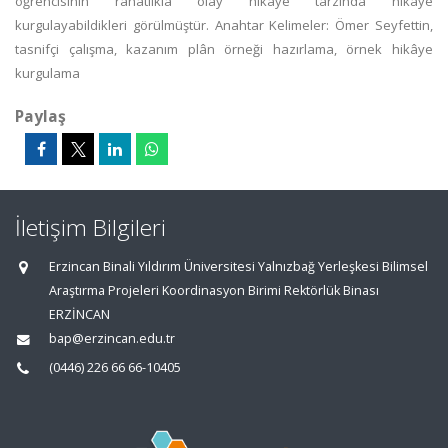
öğrencisinin rahatlıkla olay hikâye tarzında hikâye
kurgulayabildikleri görülmüştür. Anahtar Kelimeler: Ömer Seyfettin,
tasnifçi çalışma, kazanım plân örneği hazırlama, örnek hikâye
kurgulama
Paylaş
İletişim Bilgileri
Erzincan Binali Yıldırım Üniversitesi Yalnızbağ Yerleşkesi Bilimsel
Araştırma Projeleri Koordinasyon Birimi Rektörlük Binası
ERZİNCAN
bap@erzincan.edu.tr
(0446) 226 66 66-10405