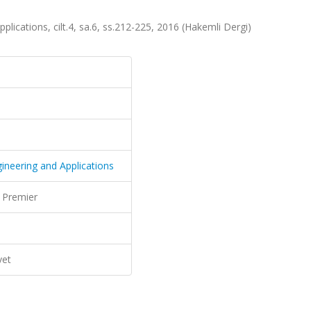
plications, cilt.4, sa.6, ss.212-225, 2016 (Hakemli Dergi)
gineering and Applications
 Premier
vet