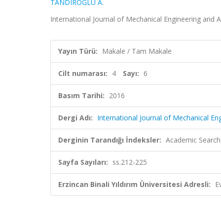
TANDIROĞLU A.
International Journal of Mechanical Engineering and Ap
Yayın Türü:
Makale / Tam Makale
Cilt numarası:
4
Sayı:
6
Basım Tarihi:
2016
Dergi Adı:
International Journal of Mechanical En
Derginin Tarandığı İndeksler:
Academic Search
Sayfa Sayıları:
ss.212-225
Erzincan Binali Yıldırım Üniversitesi Adresli:
E