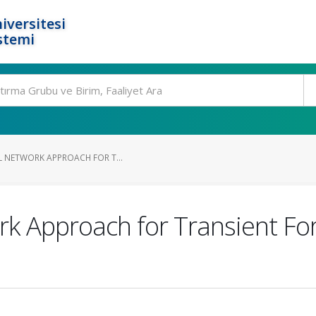
iversitesi
stemi
L NETWORK APPROACH FOR T...
ork Approach for Transient F