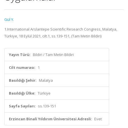
Gül Y.
1.Internatıonal Arslantepe Scıentıfıc Research Congress, Malatya,
Türkiye, 18 Eylül 2021, cilt.1, ss.139-151, (Tam Metin Bildiri)
Yayın Türü:
Bildiri / Tam Metin Bildiri
Cilt numarası:
1
Basıldığı Şehir:
Malatya
Basıldığı Ülke:
Türkiye
Sayfa Sayıları:
ss.139-151
Erzincan Binali Yıldırım Üniversitesi Adresli:
Evet