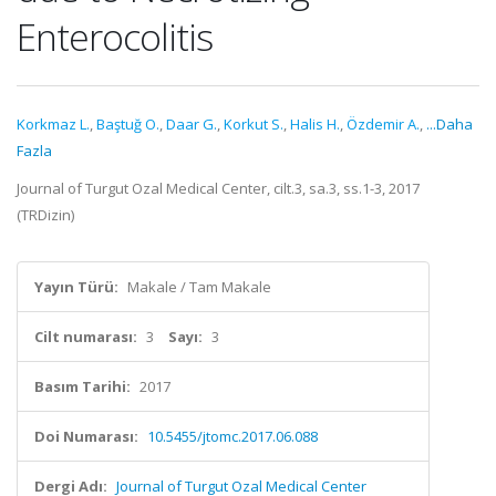
Enterocolitis
Korkmaz L.
,
Baştuğ O.
,
Daar G.
,
Korkut S.
,
Halis H.
,
Özdemir A.
,
...Daha
Fazla
Journal of Turgut Ozal Medical Center, cilt.3, sa.3, ss.1-3, 2017
(TRDizin)
Yayın Türü:
Makale / Tam Makale
Cilt numarası:
3
Sayı:
3
Basım Tarihi:
2017
Doi Numarası:
10.5455/jtomc.2017.06.088
Dergi Adı:
Journal of Turgut Ozal Medical Center