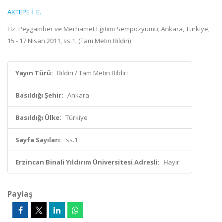
AKTEPE İ. E.
Hz. Peygamber ve Merhamet Eğitimi Sempozyumu, Ankara, Türkiye,
15 - 17 Nisan 2011, ss.1, (Tam Metin Bildiri)
Yayın Türü:
Bildiri / Tam Metin Bildiri
Basıldığı Şehir:
Ankara
Basıldığı Ülke:
Türkiye
Sayfa Sayıları:
ss.1
Erzincan Binali Yıldırım Üniversitesi Adresli:
Hayır
Paylaş