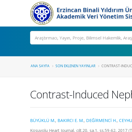
Erzincan Binali Yıldırım Ün
Akademik Veri Yönetim Si
Ara
ANA SAYFA
SON EKLENEN YAYINLAR
CONTRAST-INDUC
Contrast-Induced Nep
BÜYÜKLÜ M.
,
BAKIRCI E. M.
,
DEĞİRMENCİ H.
,
CEYHU
Kosuyolu Heart Journal, cilt.20, sa.1, ss.59-62, 2017 (