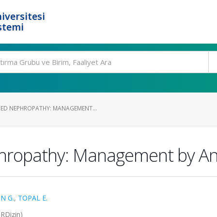
iversitesi
stemi
ED NEPHROPATHY: MANAGEMENT...
hropathy: Management by An
N G.
,
TOPAL E.
TRDizin)