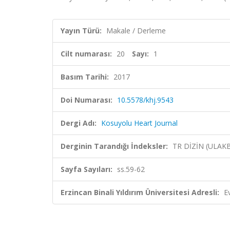
Yayın Türü:
Makale / Derleme
Cilt numarası:
20
Sayı:
1
Basım Tarihi:
2017
Doi Numarası:
10.5578/khj.9543
Dergi Adı:
Kosuyolu Heart Journal
Derginin Tarandığı İndeksler:
TR DİZİN (ULAK
Sayfa Sayıları:
ss.59-62
Erzincan Binali Yıldırım Üniversitesi Adresli:
E