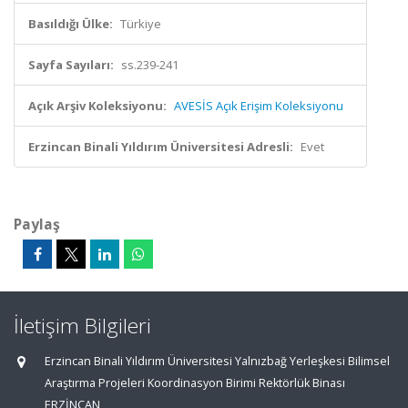
Basıldığı Ülke:
Türkiye
Sayfa Sayıları:
ss.239-241
Açık Arşiv Koleksiyonu:
AVESİS Açık Erişim Koleksiyonu
Erzincan Binali Yıldırım Üniversitesi Adresli:
Evet
Paylaş
İletişim Bilgileri
Erzincan Binali Yıldırım Üniversitesi Yalnızbağ Yerleşkesi Bilimsel
Araştırma Projeleri Koordinasyon Birimi Rektörlük Binası
ERZİNCAN