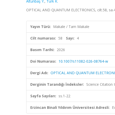
Altunbaş Y.
,
Turk K.
OPTICAL AND QUANTUM ELECTRONICS, cilt.58, sa.4, 
Yayın Türü:
Makale / Tam Makale
Cilt numarası:
58
Sayı:
4
Basım Tarihi:
2026
Doi Numarası:
10.1007/s11082-026-08764-w
Dergi Adı:
OPTICAL AND QUANTUM ELECTRON
Derginin Tarandığı İndeksler:
Science Citatio
Sayfa Sayıları:
ss.1-22
Erzincan Binali Yıldırım Üniversitesi Adresli:
E