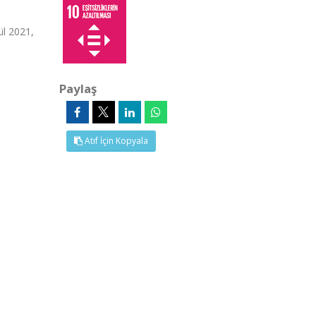
l 2021,
Paylaş
Atıf İçin Kopyala