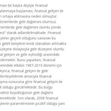
ması bir başka deyişle finansal
alanmaya başlaması, finansal gelişim ile
erin ortaya atılmasına neden olmuştur.
dönemlerde gelir dağılımını olumsuz
dönemlerde gelir dağılımını olumlu yönde
ezi” olarak adlandırılmaktadır. Finansal
 ilişkinin geçerli olduğunu savunan bu
elirli bireylerin kredi olanakları artmakta
üzeyine dolayısıyla gelir düzeyine olumlu
gelişim ve gelir eşitsizliği arasındaki
endirmektir. Bunu yaparken, finansal
erindeki etkileri 1987-2019 dönemi için
yrıca, finansal gelişim ile gelir
gözlemleyebilmek amacıyla finansal
alışma sonucuna göre finansal gelişim ile
çerli olduğu görülmektedir. Bu bulgu
 sektör büyüklüğünün gelir dağılımı
ilmemektedir. Son olarak, 2008 finansal
işkenin parametresinin pozitif olduğu yani