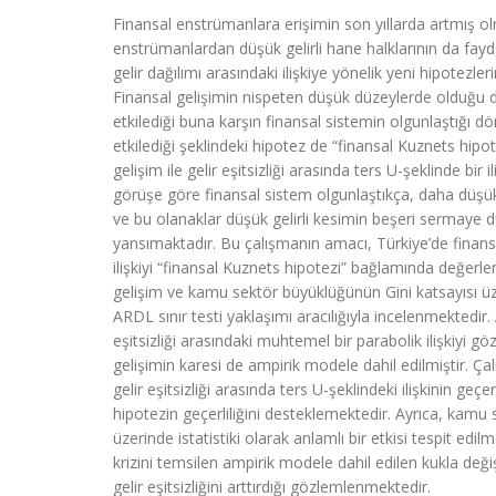
Finansal enstrümanlara erişimin son yıllarda artmış ol
enstrümanlardan düşük gelirli hane halklarının da fayd
gelir dağılımı arasındaki ilişkiye yönelik yeni hipotezl
Finansal gelişimin nispeten düşük düzeylerde olduğu 
etkilediği buna karşın finansal sistemin olgunlaştığı 
etkilediği şeklindeki hipotez de “finansal Kuznets hipot
gelişim ile gelir eşitsizliği arasında ters U-şeklinde bir
görüşe göre finansal sistem olgunlaştıkça, daha düşük g
ve bu olanaklar düşük gelirli kesimin beşeri sermaye d
yansımaktadır. Bu çalışmanın amacı, Türkiye’de finansal 
ilişkiyi “finansal Kuznets hipotezi” bağlamında değerl
gelişim ve kamu sektör büyüklüğünün Gini katsayısı üz
ARDL sınır testi yaklaşımı aracılığıyla incelenmektedir. A
eşitsizliği arasındaki muhtemel bir parabolik ilişkiyi 
gelişimin karesi de ampirik modele dahil edilmiştir. Ç
gelir eşitsizliği arasında ters U-şeklindeki ilişkinin ge
hipotezin geçerliliğini desteklemektedir. Ayrıca, kamu
üzerinde istatistiki olarak anlamlı bir etkisi tespit ed
krizini temsilen ampirik modele dahil edilen kukla değ
gelir eşitsizliğini arttırdığı gözlemlenmektedir.