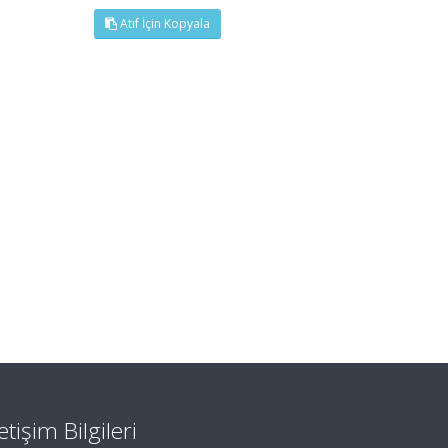
Atıf İçin Kopyala
letişim Bilgileri