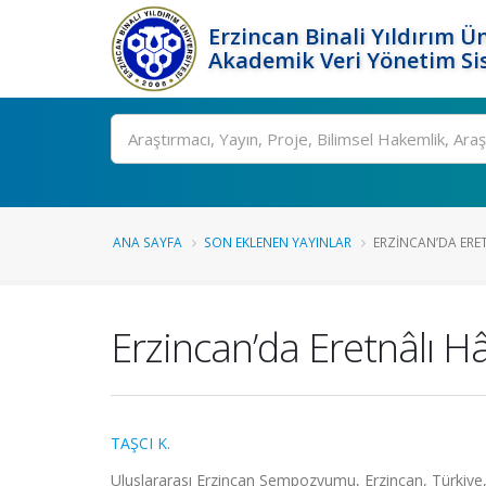
Erzincan Binali Yıldırım Ün
Akademik Veri Yönetim Si
Ara
ANA SAYFA
SON EKLENEN YAYINLAR
ERZINCAN’DA ERET
Erzincan’da Eretnâlı H
TAŞCI K.
Uluslararası Erzincan Sempozyumu, Erzincan, Türkiye, 2