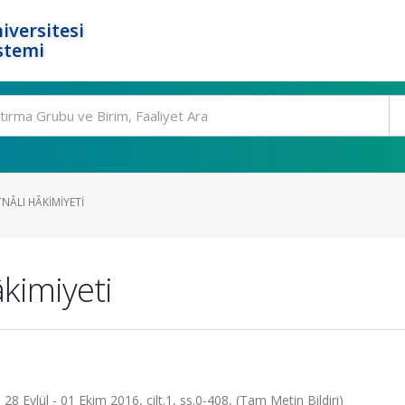
iversitesi
stemi
NÂLI HÂKIMIYETI
âkimiyeti
8 Eylül - 01 Ekim 2016, cilt.1, ss.0-408, (Tam Metin Bildiri)