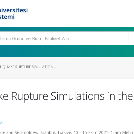
iversitesi
stemi
HQUAKE RUPTURE SIMULATION...
e Rupture Simulations in th
Ö.
g and Seismology, İstanbul, Türkiye, 13 - 15 Ekim 2021, (Tam Metin B