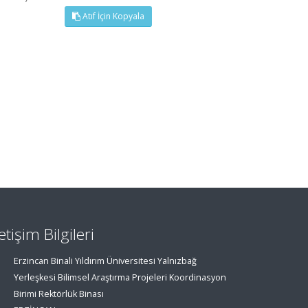
Atıf İçin Kopyala
letişim Bilgileri
Erzincan Binali Yıldırım Üniversitesi Yalnızbağ
Yerleşkesi Bilimsel Araştırma Projeleri Koordinasyon
Birimi Rektörlük Binası