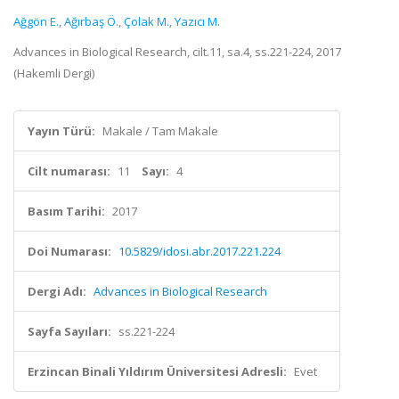
Ağgön E.
,
Ağırbaş Ö.
,
Çolak M.
,
Yazıcı M.
Advances in Biological Research, cilt.11, sa.4, ss.221-224, 2017
(Hakemli Dergi)
Yayın Türü:
Makale / Tam Makale
Cilt numarası:
11
Sayı:
4
Basım Tarihi:
2017
Doi Numarası:
10.5829/idosi.abr.2017.221.224
Dergi Adı:
Advances in Biological Research
Sayfa Sayıları:
ss.221-224
Erzincan Binali Yıldırım Üniversitesi Adresli:
Evet